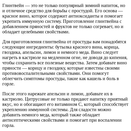
Глинтвейн — это не только популярный зимний напиток, но
и отличное средство для борьбы с простудой. Его основа —
красное вино, которое содержит антиоксиданты и помогает
укрепить иммунную систему. Приготовление глинтвейна с
добавлением пряностей и фруктов не только согревает, но и
обладает целебными свойствами.
Для приготовления глинтвейна от простуды вам понадобятся
следующие ингредиенты: бутылка красного вина, корица,
гвоздика, апельсин, лимон и немного меда. Вино следует
нагреть в кастрюле на медленном огне, не доводя до кипения,
чтобы сохранить все полезные вещества. Затем добавьте вино
пряности — корицу и гвоздику, которые известны своими
противовоспалительными свойствами. Они помогут
облегчить симптомы простуды, такие как кашель и боль в
горле.
После этого нарежьте апельсин и лимон, добавьте их в
кастрюлю. Цитрусовые не только придают напитку приятный
вкус, но и обогащают его витамином C, который способствует
укреплению иммунной системы. Для сладости можно
добавить немного меда, который также обладает
антисептическими свойствами и помогает при воспалении
горла.