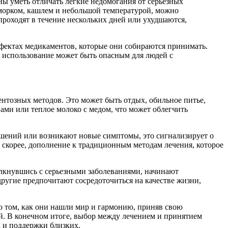
ы уметь отличать легкие недомогания от серьезных
сморком, кашлем и небольшой температурой, можно
роходят в течение нескольких дней или ухудшаются,
ектах медикаментов, которые они собираются принимать.
х использование может быть опасным для людей с
ентозных методов. Это может быть отдых, обильное питье,
ами или теплое молоко с медом, что может облегчить
чшений или возникают новые симптомы, это сигнализирует о
, скорее, дополнение к традиционным методам лечения, которое
олкнувшись с серьезными заболеваниями, начинают
 другие предпочитают сосредоточиться на качестве жизни,
 о том, как они нашли мир и гармонию, приняв свою
ий. В конечном итоге, выбор между лечением и принятием
а и поддержки близких.