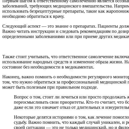
Первым шагом к ответственному самолечению является осозна
заболеваний, требующих медицинского вмешательства. Наприм
использовать безрецептурные препараты, такие как жаропониж
необходимо обратиться к врачу.
Следующий аспект — это знание о препаратах. Пациенты дол
Важно читать инструкции и следовать рекомендациям по дозир
определенными заболеваниями или при приеме других медика
Также стоит учитывать, что ответственное самолечение включа
использование народных средств и изменение образа жизни. Н
состояние без необходимости в медикаментах.
Наконец, важно помнить о необходимости регулярного монитор
том, что нужно обратиться за профессиональной медицинской п
может быть полезным при правильном подходе.
Вопрос о том, стоит ли лечиться или просто продолжать
переосмысливать свои приоритеты. Кто-то считает, что бо
даже если это означает отказ от длительных и изнурител
Некоторые делятся историями о том, как лечение помогло
судьбу. Важно помнить, что каждый случай уникален, и 
своей ситуации — это не только медицинский, но и фило