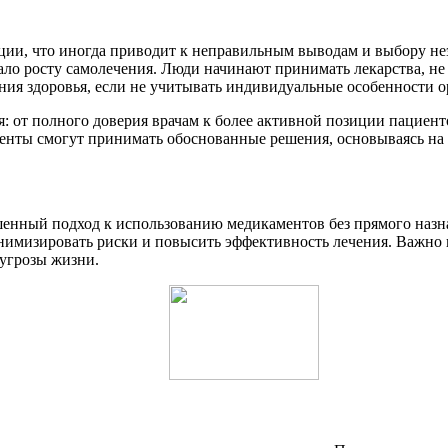
ции, что иногда приводит к неправильным выводам и выбору н
ало росту самолечения. Люди начинают принимать лекарства, н
яния здоровья, если не учитывать индивидуальные особенности 
: от полного доверия врачам к более активной позиции пациенто
иенты смогут принимать обоснованные решения, основываясь на 
енный подход к использованию медикаментов без прямого назна
имизировать риски и повысить эффективность лечения. Важно п
 угрозы жизни.