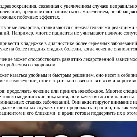
 здравоохранения, связанная с увеличением случаев неправильн
олеваний, предпочитают заниматься самолечением, не обращаясь
озможных побочных эффектах.
птурные лекарства, сталкиваются с нежелательными реакциями н
аний. Например, многие пациенты не учитывают наличие сопутс
привести к задержке в диагностике более серьезных заболеваний
же на более поздних стадиях болезни, когда лечение становитс
лечение может способствовать развитию лекарственной зависимо
м проблемам со здоровьем.
ожет казаться удобным и быстрым решением, оно несет в себе зн
е о самолечении, стоит тщательно взвесить все «за» и «против»
ов: продолжать лечение или принять неизбежное. Многие специ
 только медицинские показания, но и качество жизни пациента.
терминальных стадиях заболеваний. Они акцентируют внимание на
 даже в сложных случаях стоит продолжать терапию, так как мед
 пациентом и его близкими, и врачи готовы поддержать их в это