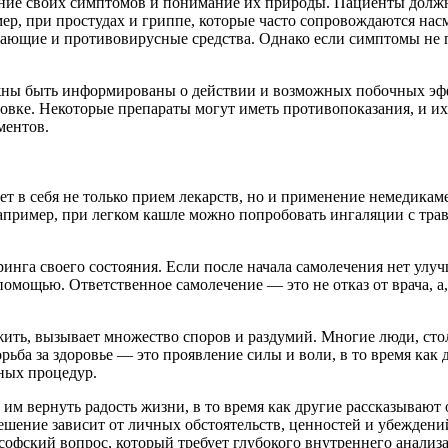
ние своих симптомов и понимание их природы. Пациенты должн
ер, при простудах и гриппе, которые часто сопровождаются на
ающие и противовирусные средства. Однако если симптомы не п
жны быть информированы о действии и возможных побочных эфф
овке. Некоторые препараты могут иметь противопоказания, и и
ментов.
ет в себя не только прием лекарств, но и применение немедикам
апример, при легком кашле можно попробовать ингаляции с трав
инга своего состояния. Если после начала самолечения нет улу
омощью. Ответственное самолечение — это не отказ от врача, а
 жить, вызывает множество споров и раздумий. Многие люди, ст
рьба за здоровье — это проявление силы и воли, в то время как
ьных процедур.
 им вернуть радость жизни, в то время как другие рассказывают
решение зависит от личных обстоятельств, ценностей и убежден
софский вопрос, который требует глубокого внутреннего анализ