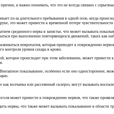
причин, и важно понимать, что это не всегда связано с серьез
икает из-за длительного пребывания в одной позе, когда происх
руке, это может привести к временной потере чувствительност
жатием срединного нерва в запястье, что может вызывать покалы
аться при выполнении повторяющихся движений, таких как набо
развиваться невропатия, которая приводит к повреждению нервов
о контроля уровня сахара в крови.
ий, которое происходит при этом заболевании, может привести
и.
 Внезапное покалывание, особенно если оно одностороннее, мож
ощью.
ие как волчанка или рассеянный склероз, могут вызывать воспа
оголя может привести к повреждению нервов, что также проявля
ить нервы, что также может вызывать покалывание в области т