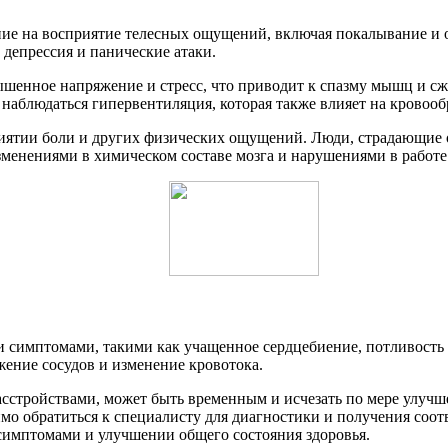
ние на восприятие телесных ощущений, включая покалывание и 
депрессия и панические атаки.
шенное напряжение и стресс, что приводит к спазму мышц и сж
ет наблюдаться гипервентиляция, которая также влияет на кров
риятии боли и других физических ощущений. Люди, страдающие 
зменениями в химическом составе мозга и нарушениями в работе
 симптомами, такими как учащенное сердцебиение, потливость 
жение сосудов и изменение кровотока.
сстройствами, может быть временным и исчезать по мере улучш
мо обратиться к специалисту для диагностики и получения соо
симптомами и улучшении общего состояния здоровья.