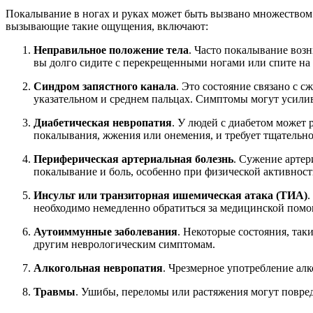
Покалывание в ногах и руках может быть вызвано множеством 
вызывающие такие ощущения, включают:
Неправильное положение тела
. Часто покалывание возн
вы долго сидите с перекрещенными ногами или спите на 
Синдром запястного канала
. Это состояние связано с с
указательном и среднем пальцах. Симптомы могут усилив
Диабетическая невропатия
. У людей с диабетом может 
покалывания, жжения или онемения, и требует тщательног
Периферическая артериальная болезнь
. Сужение артер
покалывание и боль, особенно при физической активност
Инсульт или транзиторная ишемическая атака (ТИА)
.
необходимо немедленно обратиться за медицинской пом
Аутоиммунные заболевания
. Некоторые состояния, так
другим неврологическим симптомам.
Алкогольная невропатия
. Чрезмерное употребление алк
Травмы
. Ушибы, переломы или растяжения могут повред