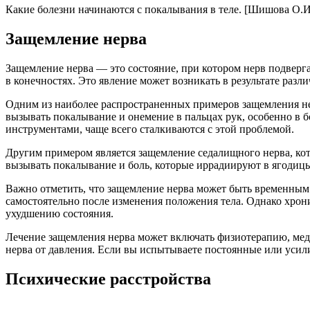
Какие болезни начинаются с покалывания в теле. [Шишова О.И
Защемление нерва
Защемление нерва — это состояние, при котором нерв подвер
в конечностях. Это явление может возникать в результате раз
Одним из наиболее распространенных примеров защемления нер
вызывать покалывание и онемение в пальцах рук, особенно в 
инструментами, чаще всего сталкиваются с этой проблемой.
Другим примером является защемление седалищного нерва, кот
вызывать покалывание и боль, которые иррадиируют в ягодицы 
Важно отметить, что защемление нерва может быть временным 
самостоятельно после изменения положения тела. Однако хрон
ухудшению состояния.
Лечение защемления нерва может включать физиотерапию, меди
нерва от давления. Если вы испытываете постоянные или усил
Психические расстройства