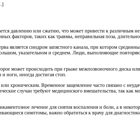
.]
гается давлению или сжатию, что может привести к различным 
личных факторов, таких как травмы, неправильная поза, длитель
ва является синдром запястного канала, при котором срединный
большом, указательном и среднем. Люди, выполняющие повторяющ
орое может происходить при грыже межпозвоночного диска или п
и ноги, иногда достигая стоп.
или хроническим. Временное защемление часто связано с неуда
ические случаи требуют медицинского вмешательства, так как 
каментозное лечение для снятия воспаления и боли, а в некот
ивающиеся симптомы, важно обратиться к врачу для диагностики