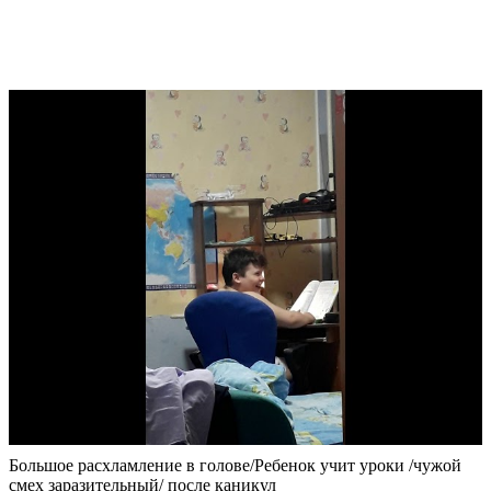
Большое расхламление в голове/Ребенок учит уроки /чужой
смех заразительный/ после каникул