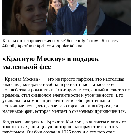
Как пахнет королевская семья? #celebrity #crown #princess
#family #perfume #prince #popular #diana
«Красную Москву» в подарок
маленькой фее
«Красная Москва» — это не просто парфюм, это настоящая
классика, которая способна перенести нас в атмосферу
волшебства и романтики. Этот аромат, созданный в советские
времена, стал символом элегантности и утонченности. Его
уникальная композиция сочетает в себе цветочные и
восточные ноты, что делает его идеальным выбором для
маленькой феи, которая мечтает о сказочных приключениях.
Когда мы говорим о «Красной Москве», мы имеем в виду не
только запах, но и целую историю, которая стоит за этим
парфюмом. Он был создан в 1925 году и с тех пор стал