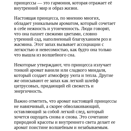
принцессы — это гармония, которая отражает её
внутренний мир и образ жизни.
Настоящая принцесса, по мнению многих,
обладает уникальным ароматом, который сочетает
в себе нежность и утонченность. Люди говорят,
что она пахнет свежими цветами, словно
утренний сад, наполненный благоуханием роз и
жасмина. Этот запах вызывает ассоциации с
легкостью и невесомостью, как будто она только
что вышла из волшебного сна.
Некоторые утверждают, что принцесса излучает
тонкий аромат ванили или сладкого миндаля,
который создает атмосферу уюта и тепла. Другие
же описывают ее запах как легкий шлейф
цитрусовых, придающий ей свежесть и
энергичность.
Важно отметить, что аромат настоящей принцессы
не навязчивый, а скорее обволакивающий,
оставляющий за собой легкий след, который
хочется ощущать снова и снова. Это сочетание
природной красоты и внутреннего света делает ее
аромат поистине волшебным и незабываемым.