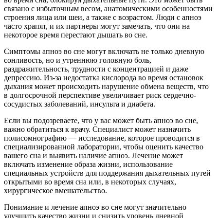
связано с избыточным весом, анатомическими особенностями
строения лица или шеи, а также с возрастом. Люди с апноэ
часто храпят, и их партнеры могут замечать, что они на
некоторое время перестают дышать во сне.
Симптомы апноэ во сне могут включать не только дневную
сонливость, но и утреннюю головную боль,
раздражительность, трудности с концентрацией и даже
депрессию. Из-за недостатка кислорода во время остановок
дыхания может происходить нарушение обмена веществ, что
в долгосрочной перспективе увеличивает риск сердечно-
сосудистых заболеваний, инсульта и диабета.
Если вы подозреваете, что у вас может быть апноэ во сне,
важно обратиться к врачу. Специалист может назначить
полисомнографию — исследование, которое проводится в
специализированной лаборатории, чтобы оценить качество
вашего сна и выявить наличие апноэ. Лечение может
включать изменение образа жизни, использование
специальных устройств для поддержания дыхательных путей
открытыми во время сна или, в некоторых случаях,
хирургическое вмешательство.
Понимание и лечение апноэ во сне могут значительно
улучшить качество жизни и снизить уровень дневной