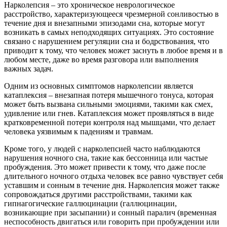
Нарколепсия – это хроническое неврологическое
расстройство, характеризующееся чрезмерной сонливостью в
течение дня и внезапными эпизодами сна, которые могут
возникать в самых неподходящих ситуациях. Это состояние
связано с нарушением регуляции сна и бодрствования, что
приводит к тому, что человек может заснуть в любое время и в
любом месте, даже во время разговора или выполнения
важных задач.
Одним из основных симптомов нарколепсии является
катаплексия – внезапная потеря мышечного тонуса, которая
может быть вызвана сильными эмоциями, такими как смех,
удивление или гнев. Катаплексия может проявляться в виде
кратковременной потери контроля над мышцами, что делает
человека уязвимым к падениям и травмам.
Кроме того, у людей с нарколепсией часто наблюдаются
нарушения ночного сна, такие как бессонница или частые
пробуждения. Это может привести к тому, что даже после
длительного ночного отдыха человек все равно чувствует себя
уставшим и сонным в течение дня. Нарколепсия может также
сопровождаться другими расстройствами, такими как
гипнагогические галлюцинации (галлюцинации,
возникающие при засыпании) и сонный паралич (временная
неспособность двигаться или говорить при пробуждении или