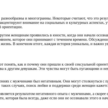
разнообразны и многогранны. Некоторые считают, что это резул
 акцентируют внимание на социальных и культурных аспектах, 
й ориентации.
ругим женщинам проявились в юности, когда они начали осознав
тоянием, которое они принимают с течением времени. Обсуждени
х жизнь. В конечном итоге, каждая история уникальна, и важн
т понять, как и почему они пришли к своей сексуальной ориент
тва к другим девушкам. Эти чувства могут быть пугающими и не
ениях с мужчинами был негативным. Они могут столкнуться с п
 таких случаях, поиск любви и поддержки среди женщин кажетс
 является результатом негативного опыта с мужчинами, а скорее
, которая была всегда, даже если они не осознавали этого в на