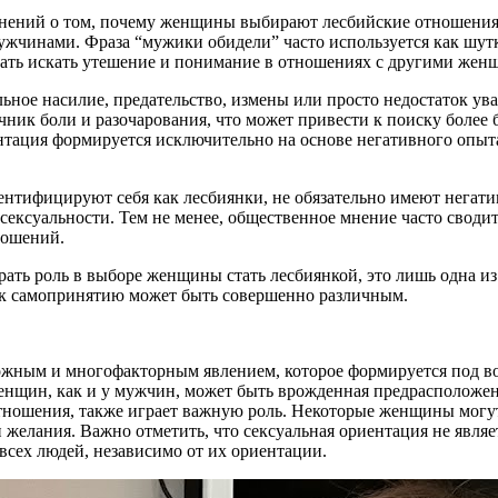
мнений о том, почему женщины выбирают лесбийские отношения.
ужчинами. Фраза “мужики обидели” часто используется как шутк
ать искать утешение и понимание в отношениях с другими жен
ное насилие, предательство, измены или просто недостаток ува
ик боли и разочарования, что может привести к поиску более 
нтация формируется исключительно на основе негативного опыта
дентифицируют себя как лесбиянки, не обязательно имеют нега
сексуальности. Тем не менее, общественное мнение часто свод
ношений.
ать роль в выборе женщины стать лесбиянкой, это лишь одна и
ь к самопринятию может быть совершенно различным.
ложным и многофакторным явлением, которое формируется под в
енщин, как и у мужчин, может быть врожденная предрасположен
ношения, также играет важную роль. Некоторые женщины могут 
 желания. Важно отметить, что сексуальная ориентация не являе
сех людей, независимо от их ориентации.