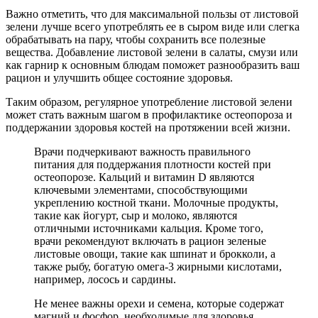
Важно отметить, что для максимальной пользы от листовой
зелени лучше всего употреблять ее в сыром виде или слегка
обрабатывать на пару, чтобы сохранить все полезные
вещества. Добавление листовой зелени в салаты, смузи или
как гарнир к основным блюдам поможет разнообразить ваш
рацион и улучшить общее состояние здоровья.
Таким образом, регулярное употребление листовой зелени
может стать важным шагом в профилактике остеопороза и
поддержании здоровья костей на протяжении всей жизни.
Врачи подчеркивают важность правильного
питания для поддержания плотности костей при
остеопорозе. Кальций и витамин D являются
ключевыми элементами, способствующими
укреплению костной ткани. Молочные продукты,
такие как йогурт, сыр и молоко, являются
отличными источниками кальция. Кроме того,
врачи рекомендуют включать в рацион зеленые
листовые овощи, такие как шпинат и брокколи, а
также рыбу, богатую омега-3 жирными кислотами,
например, лосось и сардины.
Не менее важны орехи и семена, которые содержат
магний и фосфор, необходимые для здоровья