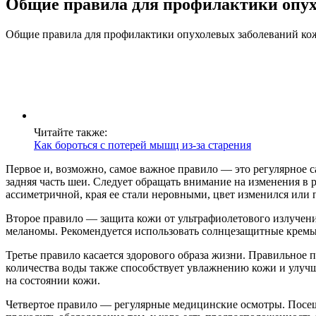
Общие правила для профилактики опух
Общие правила для профилактики опухолевых заболеваний кож
Читайте также:
Как бороться с потерей мышц из-за старения
Первое и, возможно, самое важное правило — это регулярное с
задняя часть шеи. Следует обращать внимание на изменения в р
ассиметричной, края ее стали неровными, цвет изменился или п
Второе правило — защита кожи от ультрафиолетового излучени
меланомы. Рекомендуется использовать солнцезащитные кремы с
Третье правило касается здорового образа жизни. Правильное 
количества воды также способствует увлажнению кожи и улучше
на состоянии кожи.
Четвертое правило — регулярные медицинские осмотры. Посещ