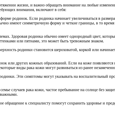
ротяжении жизни, и важно обращать внимание на любые изменени
ебующих внимания, включают в себя:
 форме родинок. Если родинка начинает увеличиваться в размера
бычно имеют симметричную форму и четкие границы, в то время
емах. Здоровая родинка обычно имеет однородный цвет, который
оттенками или пятнами, это может быть тревожным знаком.
ерхность родинки становится шероховатой, коркой или начинает
нок или других кожных образований. Если на коже появляются н
екоторые виды рака кожи могут развиваться из ранее незамечен
и родинки. Эти симптомы могут указывать на воспалительный пр
семье случаев рака кожи, частое пребывание на солнце без защи
о важными.
е обращение к специалисту помогут сохранить здоровье и предо