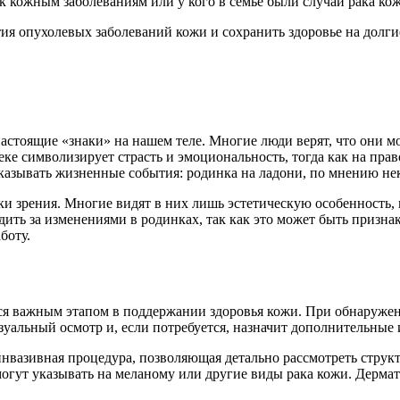
 к кожным заболеваниям или у кого в семье были случаи рака ко
ия опухолевых заболеваний кожи и сохранить здоровье на долгие
астоящие «знаки» на нашем теле. Многие люди верят, что они мог
щеке символизирует страсть и эмоциональность, тогда как на пр
азывать жизненные события: родинка на ладони, по мнению нек
и зрения. Многие видят в них лишь эстетическую особенность, к
ть за изменениями в родинках, так как это может быть признак
боту.
ся важным этапом в поддержании здоровья кожи. При обнаружени
зуальный осмотр и, если потребуется, назначит дополнительные 
нвазивная процедура, позволяющая детально рассмотреть струк
гут указывать на меланому или другие виды рака кожи. Дермато