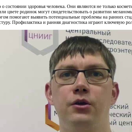
о о состоянии здоровья человека. Они являются не только косме
или цвете родинок могут свидетельствовать о развитии меланом
логом помогают выявить потенциальные проблемы на ранних ста
кстуру. Профилактика и ранняя диагностика играют ключевую рол