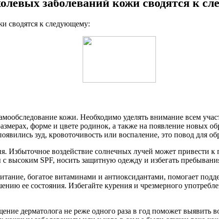
олевых заболеваний кожи сводятся к с
и сводятся к следующему:
амообследование кожи. Необходимо уделять внимание всем участ
азмерах, форме и цвете родинок, а также на появление новых об
оявились зуд, кровоточивость или воспаление, это повод для об
я. Избыточное воздействие солнечных лучей может привести к 
 высоким SPF, носить защитную одежду и избегать пребывания н
питание, богатое витаминами и антиоксидантами, помогает подд
нию ее состояния. Избегайте курения и чрезмерного употреблени
ение дерматолога не реже одного раза в год поможет выявить 