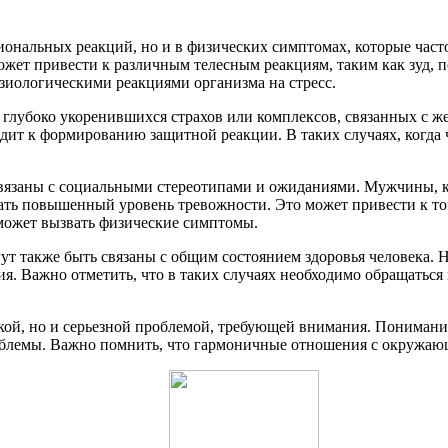
иональных реакций, но и в физических симптомах, которые част
ожет привести к различным телесным реакциям, таким как зуд,
зиологическими реакциями организма на стресс.
м глубоко укоренившихся страхов или комплексов, связанных с
т к формированию защитной реакции. В таких случаях, когда ч
связаны с социальными стереотипами и ожиданиями. Мужчины, к
ать повышенный уровень тревожности. Это может привести к то
, может вызвать физические симптомы.
ут также быть связаны с общим состоянием здоровья человека. Н
ия. Важно отметить, что в таких случаях необходимо обращаться
кой, но и серьезной проблемой, требующей внимания. Понимани
облемы. Важно помнить, что гармоничные отношения с окружающ