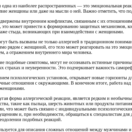
 одна из наиболее распространенных — это эмоциональная реакц
твие женщины или даже на мысли о ней. Важно отметить, что п
ержены внутренним конфликтам, связанным с их отношениями 
 это может привести к формированию защитных механизмов, кот
 даже стыда, возникающих при взаимодействии с женщинами.
огут быть вызваны не только аллергией в традиционном пониман
вимо рядом с женщиной, его тело может реагировать на это эмо
ем, а отражением внутреннего мира человека.
 подобные симптомы, могут не осознавать истинные причины св
ных страхах и неуверенности. Это подчеркивает важность саморе
ием психологических установок, открывает новые горизонты для
ичные отношения с окружающими. В конечном итоге, работа над 
с женщинами.
ругая форма аллергической реакции, является редким и необычн
ства, такие как пыльца, шерсть животных или продукты питания
и, что может быть связано с индивидуальными психологически
ущениям и, при необходимости, обращаться к специалистам для 
реодолении подобных реакций.
пользуется для описания сложных отношений между мужчинами 