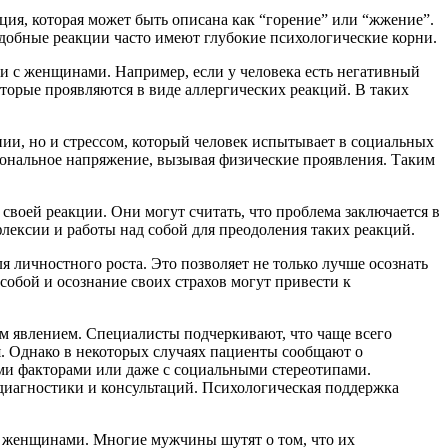
ия, которая может быть описана как “горение” или “жжение”.
одобные реакции часто имеют глубокие психологические корни.
с женщинами. Например, если у человека есть негативный
орые проявляются в виде аллергических реакций. В таких
ии, но и стрессом, который человек испытывает в социальных
циональное напряжение, вызывая физические проявления. Таким
оей реакции. Они могут считать, что проблема заключается в
флексии и работы над собой для преодоления таких реакций.
 личностного роста. Это позволяет не только лучше осознать
собой и осознание своих страхов могут привести к
ым явлением. Специалисты подчеркивают, что чаще всего
. Однако в некоторых случаях пациенты сообщают о
ми факторами или даже с социальными стереотипами.
диагностики и консультаций. Психологическая поддержка
и женщинами. Многие мужчины шутят о том, что их