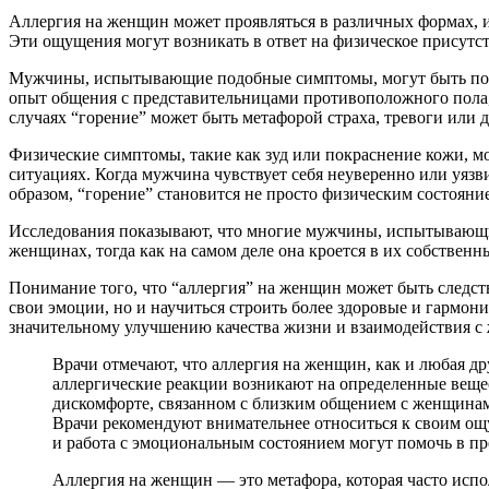
Аллергия на женщин может проявляться в различных формах, и
Эти ощущения могут возникать в ответ на физическое присутс
Мужчины, испытывающие подобные симптомы, могут быть подв
опыт общения с представительницами противоположного пола,
случаях “горение” может быть метафорой страха, тревоги или
Физические симптомы, такие как зуд или покраснение кожи, м
ситуациях. Когда мужчина чувствует себя неуверенно или уяз
образом, “горение” становится не просто физическим состояни
Исследования показывают, что многие мужчины, испытывающие
женщинах, тогда как на самом деле она кроется в их собствен
Понимание того, что “аллергия” на женщин может быть следств
свои эмоции, но и научиться строить более здоровые и гармон
значительному улучшению качества жизни и взаимодействия 
Врачи отмечают, что аллергия на женщин, как и любая д
аллергические реакции возникают на определенные веще
дискомфорте, связанном с близким общением с женщинам
Врачи рекомендуют внимательнее относиться к своим ощ
и работа с эмоциональным состоянием могут помочь в п
Аллергия на женщин — это метафора, которая часто ис