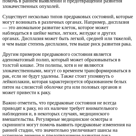
помочь в раннем выявлении и предотвращении развития
злокачественных опухолей.
Существует несколько типов предраковых состояний, которые
могут возникать в различных органах. Например, дисплазия
— это аномальное развитие клеток, которое может
наблюдаться в шейке матки, легких, желудке и других
органах. Дисплазия может быть легкой, средней или тяжелой,
и чем выше степень дисплазии, тем выше риск развития рака.
Другим примером предракового состояния является
аденоматозный полип, который может образовываться в
толстой кишке. Эти полипы, хотя и не являются
злокачественными, могут со временем трансформироваться в
рак, если не будут удалены. Также стоит упомянуть о
лейкоплакии, которая характеризуется образованием белых
пятен на слизистой оболочке рта или половых органов и
может привести к раку.
Важно отметить, что предраковые состояния не всегда
приводят к раку, но их наличие требует внимательного
наблюдения и, в некоторых случаях, медицинского
вмешательства. Регулярные медицинские осмотры и
скрининги могут помочь выявить предраковые изменения на
ранней стадии, что значительно увеличивает шансы на
успешное лечение и предотвращение развития рака.