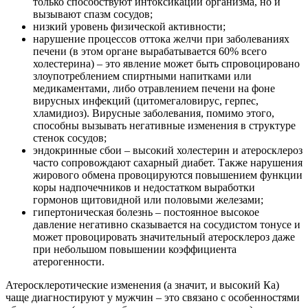
только способствуют интоксикации организма, но и
вызывают спазм сосудов;
низкий уровень физической активности;
нарушение процессов оттока желчи при заболеваниях
печени (в этом органе вырабатывается 60% всего
холестерина) – это явление может быть спровоцировано
злоупотреблением спиртными напитками или
медикаментами, либо отравлением печени на фоне
вирусных инфекций (цитомегаловирус, герпес,
хламидиоз). Вирусные заболевания, помимо этого,
способны вызывать негативные изменения в структуре
стенок сосудов;
эндокринные сбои – высокий холестерин и атеросклероз
часто сопровождают сахарный диабет. Также нарушения
жирового обмена провоцируются повышением функции
коры надпочечников и недостатком выработки
гормонов щитовидной или половыми железами;
гипертоническая болезнь – постоянное высокое
давление негативно сказывается на сосудистом тонусе и
может провоцировать значительный атеросклероз даже
при небольшом повышении коэффициента
атерогенности.
Атеросклеротические изменения (а значит, и высокий Ка)
чаще диагностируют у мужчин – это связано с особенностями