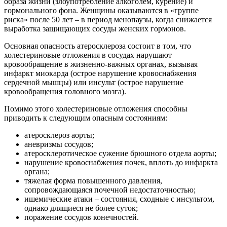
образа жизни (злоупотребление алкоголем, курение) и
гормонального фона. Женщины оказываются в «группе
риска» после 50 лет – в период менопаузы, когда снижается
выработка защищающих сосуды женских гормонов.
Основная опасность атеросклероза состоит в том, что
холестериновые отложения в сосудах нарушают
кровообращение в жизненно-важных органах, вызывая
инфаркт миокарда (острое нарушение кровоснабжения
сердечной мышцы) или инсульт (острое нарушение
кровообращения головного мозга).
Помимо этого холестериновые отложения способны
приводить к следующим опасным состояниям:
атеросклероз аорты;
аневризмы сосудов;
атеросклеротическое сужение брюшного отдела аорты;
нарушение кровоснабжения почек, вплоть до инфаркта
органа;
тяжелая форма повышенного давления,
сопровождающаяся почечной недостаточностью;
ишемические атаки – состояния, сходные с инсультом,
однако длящиеся не более суток;
поражение сосудов конечностей.