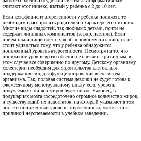
работе сердечно-сосудистой системы. Информативным
считают этот индекс, взятый у ребенка с 2 до 10 лет.
Если коэффициент атерогенности у ребенка понижен, то
необходимо расспросить родителей о характере его питания.
Многие виды сладостей, так любимых детьми, почти не
содержат липидных компонентов (зефир, пастила). Если
прием такой пищи идет в ущерб основному питанию, то не
стоит удивляться тому, что у ребенка обнаружится
пониженный уровень атерогенности. Несмотря на то, что
понижение уровня врачи обычно не считают критичным, в
этом случае все совершенно по-другому. Детскому организму
холестерин необходим для строительства клеток, для
поддержания сил, для функционирования всех систем
организма. Так, половая система девочки не будет готова к
ежемесячному менструальному циклу, если уровень
получаемых с пищей жиров будет низок. Наконец, в
полушариях мозга сосредоточено огромное количество жиров,
и существующий их недостаток, на который указывает в том
числе и пониженный уровень атерогенности, может стать
причиной неуспеваемости в учебном заведении.