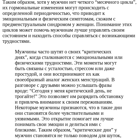
Таким образом, хотя у мужчин нет четкого “месячного цикла”,
их гормональные изменения могут происходить с
определенной периодичностью, что приводит к
эмоциональным и физическим симптомам, схожим с
предменструальным синдромом у женщин. Понимание этих
циклов может помочь мужчинам лучше управлять своим
состоянием и находить способы справляться с возникающими
трудностями.
Мужчины часто шутят о своих “критических
днях”, когда сталкиваются с эмоциональными или
физическими трудностями. Эти моменты могут
быть связаны с усталостью, стрессом или даже
простудой, и они воспринимают их как
своеобразный аналог женских менструаций. В
разговоре с друзьями можно услышать фразы
вроде: “Сегодня у меня критический день, не
трогайте!” Это позволяет им разрядить обстановку
и привлечь внимание к своим переживаниям.
Некоторые мужчины признаются, что в такие дни
они становятся более чувствительными и
уязвимыми. Это открытие помогает им лучше
понимать свои эмоции и делиться ими с
близкими. Таким образом, “критические дни” у
мужчин становятся не только поводом для шуток,