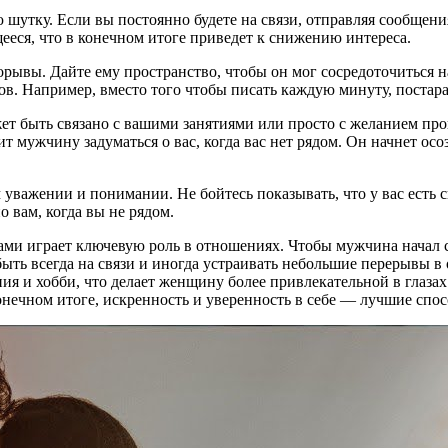
ю шутку. Если вы постоянно будете на связи, отправляя сообщен
ееся, что в конечном итоге приведет к снижению интереса.
рывы. Дайте ему пространство, чтобы он мог сосредоточиться на
ктов. Например, вместо того чтобы писать каждую минуту, поста
т быть связано с вашими занятиями или просто с желанием прове
т мужчину задуматься о вас, когда вас нет рядом. Он начнет осо
важении и понимании. Не бойтесь показывать, что у вас есть св
о вам, когда вы не рядом.
ами играет ключевую роль в отношениях. Чтобы мужчина начал с
ыть всегда на связи и иногда устраивать небольшие перерывы в
ия и хобби, что делает женщину более привлекательной в глазах
онечном итоге, искренность и уверенность в себе — лучшие спос