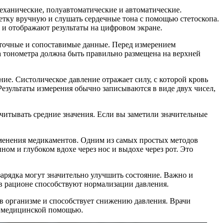
еханические, полуавтоматические и автоматические.
етку вручную и слушать сердечные тона с помощью стетоскопа.
 и отображают результаты на цифровом экране.
е точные и сопоставимые данные. Перед измерением
ка тонометра должна быть правильно размещена на верхней
ие. Систолическое давление отражает силу, с которой кровь
 Результаты измерения обычно записываются в виде двух чисел,
учитывать средние значения. Если вы заметили значительные
именения медикаментов. Одним из самых простых методов
м и глубоком вдохе через нос и выдохе через рот. Это
зарядка могут значительно улучшить состояние. Важно и
 в рационе способствуют нормализации давления.
 в организме и способствует снижению давления. Врачи
за медицинской помощью.