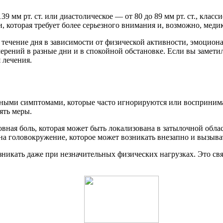
139 мм рт. ст. или диастолическое — от 80 до 89 мм рт. ст., клас
ии, которая требует более серьезного внимания и, возможно, мед
 течение дня в зависимости от физической активности, эмоцион
рений в разные дни и в спокойной обстановке. Если вы заметил
 лечения.
ыми симптомами, которые часто игнорируются или воспринимают
ять меры.
ная боль, которая может быть локализована в затылочной облас
на головокружение, которое может возникать внезапно и вызыва
никать даже при незначительных физических нагрузках. Это свя