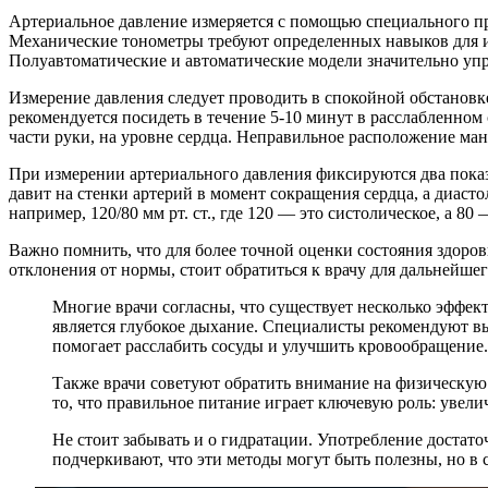
Артериальное давление измеряется с помощью специального пр
Механические тонометры требуют определенных навыков для ис
Полуавтоматические и автоматические модели значительно упр
Измерение давления следует проводить в спокойной обстановке
рекомендуется посидеть в течение 5-10 минут в расслабленном
части руки, на уровне сердца. Неправильное расположение ма
При измерении артериального давления фиксируются два показа
давит на стенки артерий в момент сокращения сердца, а диаст
например, 120/80 мм рт. ст., где 120 — это систолическое, а 80
Важно помнить, что для более точной оценки состояния здоров
отклонения от нормы, стоит обратиться к врачу для дальнейшег
Многие врачи согласны, что существует несколько эффе
является глубокое дыхание. Специалисты рекомендуют вы
помогает расслабить сосуды и улучшить кровообращение.
Также врачи советуют обратить внимание на физическую 
то, что правильное питание играет ключевую роль: увел
Не стоит забывать и о гидратации. Употребление достат
подчеркивают, что эти методы могут быть полезны, но в