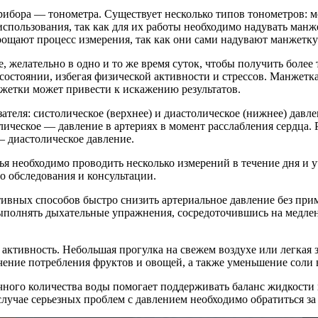
ибора — тонометра. Существует несколько типов тонометров: м
пользования, так как для их работы необходимо надувать манж
ощают процесс измерения, так как они сами надувают манжетку
, желательно в одно и то же время суток, чтобы получить боле
 состоянии, избегая физической активности и стрессов. Манжет
нжетки может привести к искажению результатов.
теля: систолическое (верхнее) и диастолическое (нижнее) давлен
олическое — давление в артериях в момент расслабления сердца.
 — диастолическое давление.
ья необходимо проводить несколько измерений в течение дня и 
о обследования и консультации.
ктивных способов быстро снизить артериальное давление без пр
полнять дыхательные упражнения, сосредоточившись на медленно
активность. Небольшая прогулка на свежем воздухе или легкая 
ичение потребления фруктов и овощей, а также уменьшение соли
очного количества воды помогает поддерживать баланс жидкости
 случае серьезных проблем с давлением необходимо обратиться 