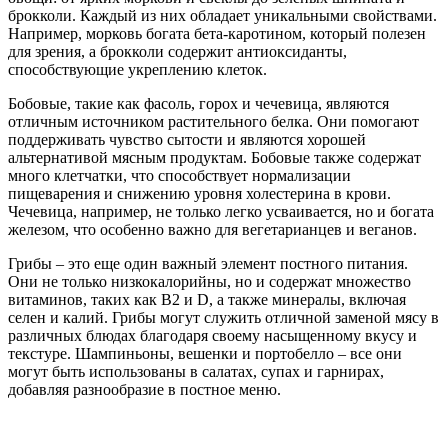
брокколи. Каждый из них обладает уникальными свойствами.
Например, морковь богата бета-каротином, который полезен
для зрения, а брокколи содержит антиоксиданты,
способствующие укреплению клеток.
Бобовые, такие как фасоль, горох и чечевица, являются
отличным источником растительного белка. Они помогают
поддерживать чувство сытости и являются хорошей
альтернативой мясным продуктам. Бобовые также содержат
много клетчатки, что способствует нормализации
пищеварения и снижению уровня холестерина в крови.
Чечевица, например, не только легко усваивается, но и богата
железом, что особенно важно для вегетарианцев и веганов.
Грибы – это еще один важный элемент постного питания.
Они не только низкокалорийны, но и содержат множество
витаминов, таких как B2 и D, а также минералы, включая
селен и калий. Грибы могут служить отличной заменой мясу в
различных блюдах благодаря своему насыщенному вкусу и
текстуре. Шампиньоны, вешенки и портобелло – все они
могут быть использованы в салатах, супах и гарнирах,
добавляя разнообразие в постное меню.