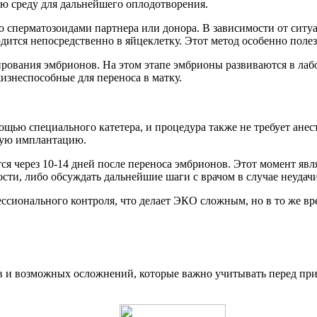
ю среду для дальнейшего оплодотворения.
 сперматозоидами партнера или донора. В зависимости от ситу
ится непосредственно в яйцеклетку. Этот метод особенно полез
рования эмбрионов. На этом этапе эмбрионы развиваются в лабо
жизнеспособные для переноса в матку.
ощью специального катетера, и процедура также не требует ане
ную имплантацию.
я через 10-14 дней после переноса эмбрионов. Этот момент явля
ости, либо обсуждать дальнейшие шаги с врачом в случае неудачи
ессионального контроля, что делает ЭКО сложным, но в то же 
в и возможных осложнений, которые важно учитывать перед при