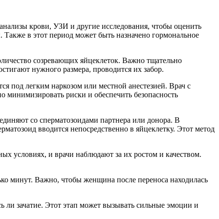
анализы крови, УЗИ и другие исследования, чтобы оценить
. Также в этот период может быть назначено гормональное
оличество созревающих яйцеклеток. Важно тщательно
стигают нужного размера, проводится их забор.
ся под легким наркозом или местной анестезией. Врач с
но минимизировать риски и обеспечить безопасность
оединяют со сперматозоидами партнера или донора. В
рматозоид вводится непосредственно в яйцеклетку. Этот метод
ых условиях, и врачи наблюдают за их ростом и качеством.
лько минут. Важно, чтобы женщина после переноса находилась
ь ли зачатие. Этот этап может вызывать сильные эмоции и