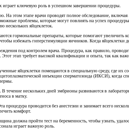
ых играет ключевую роль в успешном завершении процедуры.
 На этом этапе врачи проводят полное обследование, включая 
зможные проблемы, которые могут повлиять на успех процедуры
ию нескольких яйцеклеток.
аются гормональные препараты, которые помогают увеличить к
чтобы избежать гиперстимуляции яичников. Когда яйцеклетки до
еждения под контролем врача. Процедура, как правило, проводит
 Этот этап требует высокой квалификации и опыта, так как важ
лученные яйцеклетки помещаются в специальную среду, где их с
ацитоплазматической инъекции сперматозоида (ИКСИ), когда спе
спермы.
 В течение нескольких дней эмбрионы развиваются в лабораторн
носа в матку.
та процедура проводится без анестезии и занимает всего неско
печить комфорт.
щина должна пройти тест на беременность, чтобы узнать, удалос
сонала играет важную роль.