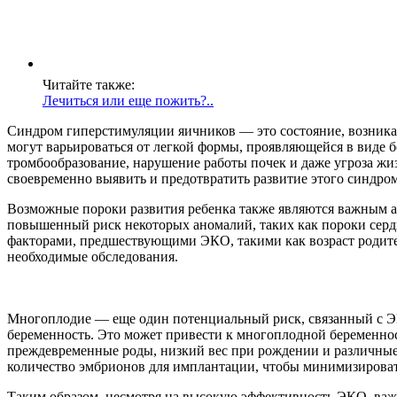
Читайте также:
Лечиться или еще пожить?..
Синдром гиперстимуляции яичников — это состояние, возник
могут варьироваться от легкой формы, проявляющейся в виде б
тромбообразование, нарушение работы почек и даже угроза ж
своевременно выявить и предотвратить развитие этого синдром
Возможные пороки развития ребенка также являются важным ас
повышенный риск некоторых аномалий, таких как пороки сердца
факторами, предшествующими ЭКО, такими как возраст родител
необходимые обследования.
Многоплодие — еще один потенциальный риск, связанный с Э
беременность. Это может привести к многоплодной беременност
преждевременные роды, низкий вес при рождении и различные
количество эмбрионов для имплантации, чтобы минимизировать
Таким образом, несмотря на высокую эффективность ЭКО, важ