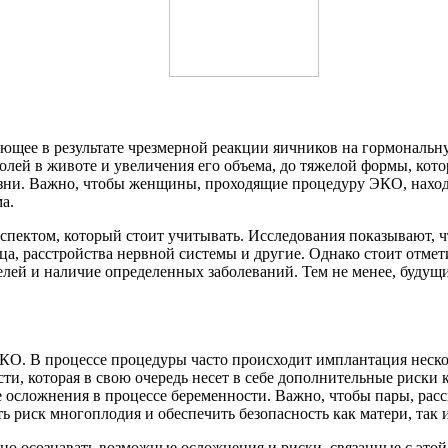
ающее в результате чрезмерной реакции яичников на гормонал
олей в животе и увеличения его объема, до тяжелой формы, кот
изни. Важно, чтобы женщины, проходящие процедуру ЭКО, нахо
а.
пектом, который стоит учитывать. Исследования показывают, ч
, расстройства нервной системы и другие. Однако стоит отметит
ей и наличие определенных заболеваний. Тем не менее, будущим
КО. В процессе процедуры часто происходит имплантация нес
и, которая в свою очередь несет в себе дополнительные риски к
 осложнения в процессе беременности. Важно, чтобы пары, ра
 риск многоплодия и обеспечить безопасность как матери, так 
но осознавать возможные осложнения и риски, связанные с это