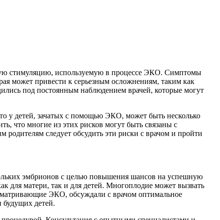
ьную стимуляцию, используемую в процессе ЭКО. Симптомы
орая может привести к серьезным осложнениям, таким как
дились под постоянным наблюдением врачей, которые могут
то у детей, зачатых с помощью ЭКО, может быть несколько
ь, что многие из этих рисков могут быть связаны с
 родителям следует обсудить эти риски с врачом и пройти
кольких эмбрионов с целью повышения шансов на успешную
ак для матери, так и для детей. Многоплодие может вызвать
ссматривающие ЭКО, обсуждали с врачом оптимальное
и будущих детей.
й процедурой. Консультация с опытными специалистами и