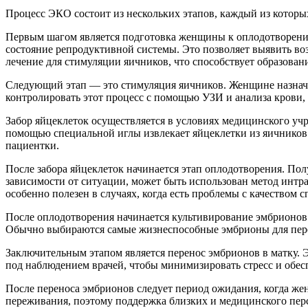
Процесс ЭКО состоит из нескольких этапов, каждый из котор
Первым шагом является подготовка женщины к оплодотворению.
состояние репродуктивной системы. Это позволяет выявить во
лечение для стимуляции яичников, что способствует образован
Следующий этап — это стимуляция яичников. Женщине назнач
контролировать этот процесс с помощью УЗИ и анализа крови, 
Забор яйцеклеток осуществляется в условиях медицинского учр
помощью специальной иглы извлекает яйцеклетки из яичников.
пациентки.
После забора яйцеклеток начинается этап оплодотворения. По
зависимости от ситуации, может быть использован метод интр
особенно полезен в случаях, когда есть проблемы с качеством 
После оплодотворения начинается культивирование эмбрионов.
Обычно выбираются самые жизнеспособные эмбрионы для пере
Заключительным этапом является перенос эмбрионов в матку. Э
под наблюдением врачей, чтобы минимизировать стресс и обес
После переноса эмбрионов следует период ожидания, когда жен
переживания, поэтому поддержка близких и медицинского пер