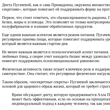
Диета Пугачевой, как и сама Примадонна, окружена множество
секретами», которые помогают ей поддерживать форму на прот
Первое, что стоит отметить, это сбалансированность рациона. 
белки, жиры и углеводы. Это позволяет не только контролиров
полуфабрикатов и излишне обработанных продуктов.
Еще одним важным аспектом является режим питания. Пугачева 
регулярные приемы пищи, которые помогают поддерживать уров
который является важным стартом дня.
Не менее важным является и психологический аспект питания. 
любимых блюд, а скорее учит находить баланс между удовольст
помогает поддерживать психоэмоциональное равновесие.
Физическая активность также играет ключевую роль в поддержа
самочувствие. Она считает, что регулярные физические нагрузк
Таким образом, «несекретные секреты» Пугачевой заключаются
основой для здорового образа жизни, который не требует стро
Врачи обсуждают диету, которую придерживается Алла Пу
может быть эффективным, если он основан на принципах
индивидуальный подход к каждому человеку, так как уни