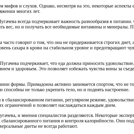
м мифов и слухов. Однако, несмотря на это, некоторые аспекты
яжении многих лет.
Пугачева всегда подчеркивает важность разнообразия в питании.
ать вес, но и получать все необходимые витамины и минералы. 
часто говорит о том, что она не придерживается строгих диет, а
ень сахара в крови на стабильном уровне и предотвращают чувс
Пугачева подчеркивает, что еда должна приносить удовольствие.
вием и здоровьем. Это позволяет избежать чувства вины за съед
нии формы. Примадонна активно занимается спортом, что не тол
и способны не только укрепить тело, но и поднять настроение.
 в сбалансированном питании, регулярном режиме, удовольстви
гих ограничений и позволяет наслаждаться каждым днем.
гачева, и мнения специалистов разделяются. Некоторые эксперт
 сбалансированного питания и контроля калорийности. Они под
версальные диеты не всегда работают.