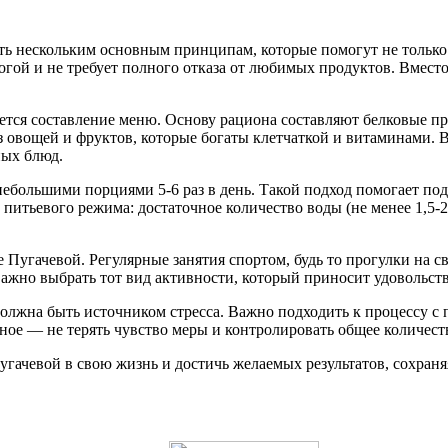
ь нескольким основным принципам, которые помогут не только д
трогой и не требует полного отказа от любимых продуктов. Вмест
ся составление меню. Основу рациона составляют белковые прод
з овощей и фруктов, которые богаты клетчаткой и витаминами. 
ных блюд.
ебольшими порциями 5-6 раз в день. Такой подход помогает под
 питьевого режима: достаточное количество воды (не менее 1,5-2
 Пугачевой. Регулярные занятия спортом, будь то прогулки на св
ажно выбрать тот вид активности, который приносит удовольств
должна быть источником стресса. Важно подходить к процессу с 
ое — не терять чувство меры и контролировать общее количест
ачевой в свою жизнь и достичь желаемых результатов, сохраняя