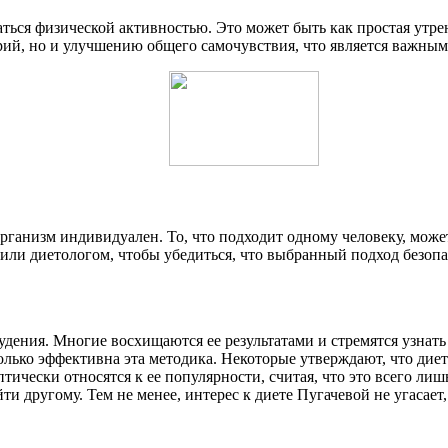
ться физической активностью. Это может быть как простая утрен
рий, но и улучшению общего самочувствия, что является важным
рганизм индивидуален. То, что подходит одному человеку, может
 или диетологом, чтобы убедиться, что выбранный подход безопа
дения. Многие восхищаются ее результатами и стремятся узнать 
лько эффективна эта методика. Некоторые утверждают, что диета
ически относятся к ее популярности, считая, что это всего ли
ти другому. Тем не менее, интерес к диете Пугачевой не угасает