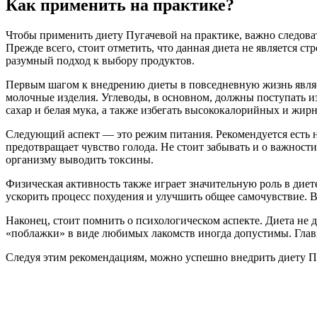
Как применить на практике?
Чтобы применить диету Пугачевой на практике, важно следоват
Прежде всего, стоит отметить, что данная диета не является с
разумный подход к выбору продуктов.
Первым шагом к внедрению диеты в повседневную жизнь являет
молочные изделия. Углеводы, в основном, должны поступать и
сахар и белая мука, а также избегать высококалорийных и жир
Следующий аспект — это режим питания. Рекомендуется есть н
предотвращает чувство голода. Не стоит забывать и о важности
организму выводить токсины.
Физическая активность также играет значительную роль в диете
ускорить процесс похудения и улучшить общее самочувствие. В
Наконец, стоит помнить о психологическом аспекте. Диета не 
«поблажки» в виде любимых лакомств иногда допустимы. Главн
Следуя этим рекомендациям, можно успешно внедрить диету Пуг