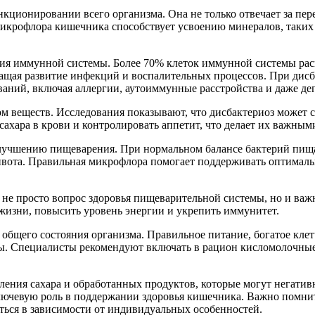
ционировании всего организма. Она не только отвечает за пере
икрофлора кишечника способствует усвоению минералов, таких 
ия иммунной системы. Более 70% клеток иммунной системы ра
ащая развитие инфекций и воспалительных процессов. При дисб
ваний, включая аллергии, аутоиммунные расстройства и даже де
м веществ. Исследования показывают, что дисбактериоз может 
сахара в крови и контролировать аппетит, что делает их важным
учшению пищеварения. При нормальном балансе бактерий пища 
живота. Правильная микрофлора помогает поддерживать оптималь
не просто вопрос здоровья пищеварительной системы, но и важ
жизни, повысить уровень энергии и укрепить иммунитет.
бщего состояния организма. Правильное питание, богатое клет
 Специалисты рекомендуют включать в рацион кисломолочные п
бления сахара и обработанных продуктов, которые могут негатив
ключевую роль в поддержании здоровья кишечника. Важно помни
ься в зависимости от индивидуальных особенностей.