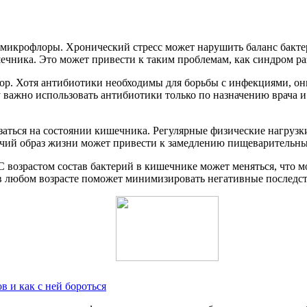
 микрофлоры. Хронический стресс может нарушить баланс бактер
ишечника. Это может привести к таким проблемам, как синдром 
. Хотя антибиотики необходимы для борьбы с инфекциями, они
у важно использовать антибиотики только по назначению врача 
заться на состоянии кишечника. Регулярные физические нагруз
дячий образ жизни может привести к замедлению пищеварительн
С возрастом состав бактерий в кишечнике может меняться, что 
в любом возрасте поможет минимизировать негативные последст
в и как с ней бороться