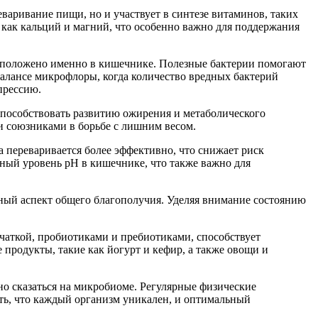
варивание пищи, но и участвует в синтезе витаминов, таких
как кальций и магний, что особенно важно для поддержания
сположено именно в кишечнике. Полезные бактерии помогают
алансе микрофлоры, когда количество вредных бактерий
прессию.
способствовать развитию ожирения и метаболического
и союзниками в борьбе с лишним весом.
переваривается более эффективно, что снижает риск
ный уровень pH в кишечнике, что также важно для
ный аспект общего благополучия. Уделяя внимание состоянию
чаткой, пробиотиками и пребиотиками, способствует
родукты, такие как йогурт и кефир, а также овощи и
но сказаться на микробиоме. Регулярные физические
ть, что каждый организм уникален, и оптимальный