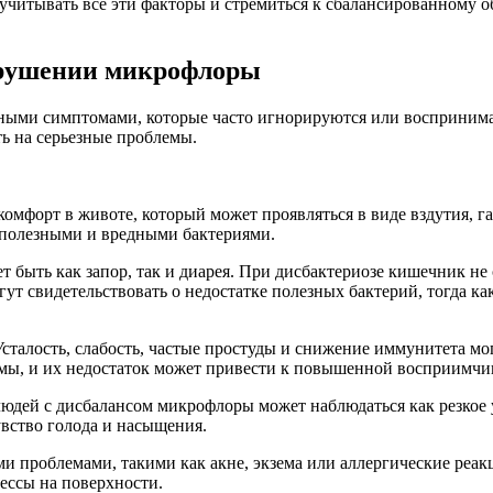
читывать все эти факторы и стремиться к сбалансированному о
арушении микрофлоры
ыми симптомами, которые часто игнорируются или воспринима
ть на серьезные проблемы.
омфорт в животе, который может проявляться в виде вздутия, г
 полезными и вредными бактериями.
 быть как запор, так и диарея. При дисбактериозе кишечник не
ут свидетельствовать о недостатке полезных бактерий, тогда ка
 Усталость, слабость, частые простуды и снижение иммунитета 
мы, и их недостаток может привести к повышенной восприимчи
дей с дисбалансом микрофлоры может наблюдаться как резкое ув
увство голода и насыщения.
 проблемами, такими как акне, экзема или аллергические реак
ессы на поверхности.