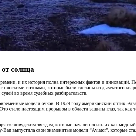
 от солнца
емени, и их история полна интересных фактов и инноваций. Пе
 плоскими стеклами, которые были сделаны из дымчатого кварца.
судей во время судебных разбирательств.
современные модели очков. В 1929 году американский оптик Эдв
то стало настоящим прорывом в области защиты глаз, так как та
аря голливудским звездам, которые начали носить их как модный
ay-Ban выпустила свои знаменитые модели “Aviator”, которые ст