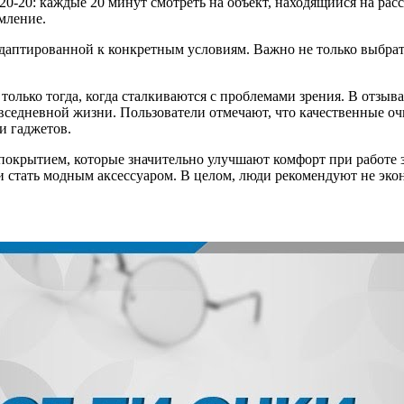
20-20: каждые 20 минут смотреть на объект, находящийся на расс
мление.
адаптированной к конкретным условиям. Важно не только выбрат
олько тогда, когда сталкиваются с проблемами зрения. В отзыв
седневной жизни. Пользователи отмечают, что качественные оч
и гаджетов.
покрытием, которые значительно улучшают комфорт при работе 
 стать модным аксессуаром. В целом, люди рекомендуют не эконо