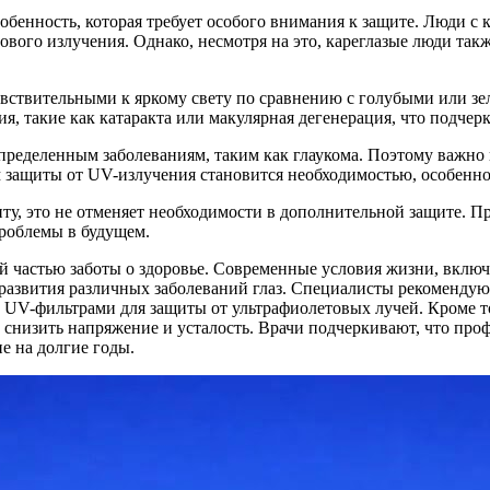
собенность, которая требует особого внимания к защите. Люди с
тового излучения. Однако, несмотря на это, кареглазые люди т
увствительными к яркому свету по сравнению с голубыми или зел
, такие как катаракта или макулярная дегенерация, что подчер
ределенным заболеваниям, таким как глаукома. Поэтому важно не
 защиты от UV-излучения становится необходимостью, особенно
иту, это не отменяет необходимости в дополнительной защите. 
проблемы в будущем.
й частью заботы о здоровье. Современные условия жизни, включ
развития различных заболеваний глаз. Специалисты рекомендую
с UV-фильтрами для защиты от ультрафиолетовых лучей. Кроме т
снизить напряжение и усталость. Врачи подчеркивают, что про
е на долгие годы.