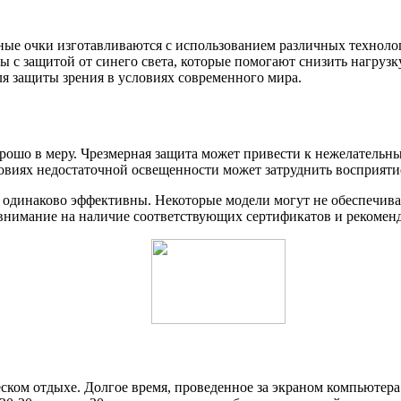
чные очки изготавливаются с использованием различных технол
зы с защитой от синего света, которые помогают снизить нагрузк
ля защиты зрения в условиях современного мира.
хорошо в меру. Чрезмерная защита может привести к нежелатель
ловиях недостаточной освещенности может затруднить восприят
и одинаково эффективны. Некоторые модели могут не обеспечива
 внимание на наличие соответствующих сертификатов и рекоменд
еском отдыхе. Долгое время, проведенное за экраном компьютера