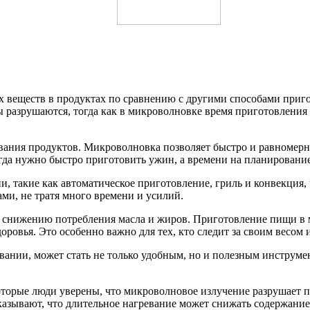
х веществ в продуктах по сравнению с другими способами приго
разрушаются, тогда как в микроволновке время приготовления 
ания продуктов. Микроволновка позволяет быстро и равномерн
гда нужно быстро приготовить ужин, а времени на планирование
 такие как автоматическое приготовление, гриль и конвекция, 
ми, не тратя много времени и усилий.
 снижению потребления масла и жиров. Приготовление пищи в м
ровья. Это особенно важно для тех, кто следит за своим весом 
вании, может стать не только удобным, но и полезным инструме
оторые люди уверены, что микроволновое излучение разрушает п
казывают, что длительное нагревание может снижать содержание