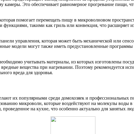
у камеры. Это обеспечивает равномерное прогревание пищи, что
оторая помогает перемещать пищу в микроволновом пространств
функциями, такими как гриль или конвекция, что расширяет их
анели управления, которая может быть механической или сенс
енные модели могут также иметь предустановленные программы 
еобходимо учитывать материалы, из которых изготовлены посуд
ь вредные вещества при нагревании. Поэтому рекомендуется исп
ного вреда для здоровья.
лают их популярными среди домохозяек и профессиональных по
зованию микроволн, которые воздействуют на молекулы воды в п
, проведенное на кухне, что особенно актуально для занятых лю