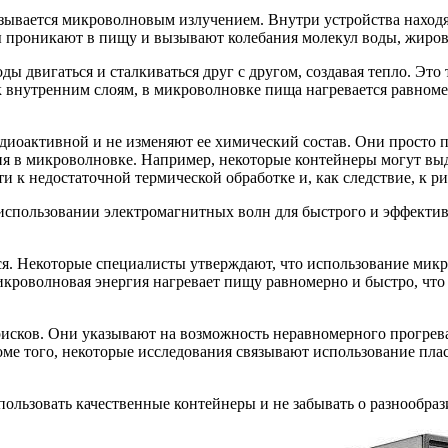
зывается микроволновым излучением. Внутри устройства находя
 проникают в пищу и вызывают колебания молекул воды, жиров и
ы двигаться и сталкиваться друг с другом, создавая тепло. Это
к внутренним слоям, в микроволновке пища нагревается равномер
иоактивной и не изменяют ее химический состав. Они просто пе
ния в микроволновке. Например, некоторые контейнеры могут вы
и к недостаточной термической обработке и, как следствие, к 
использовании электромагнитных волн для быстрого и эффектив
я. Некоторые специалисты утверждают, что использование микр
икроволновая энергия нагревает пищу равномерно и быстро, чт
исков. Они указывают на возможность неравномерного прогрева
роме того, некоторые исследования связывают использование пл
ользовать качественные контейнеры и не забывать о разнообраз