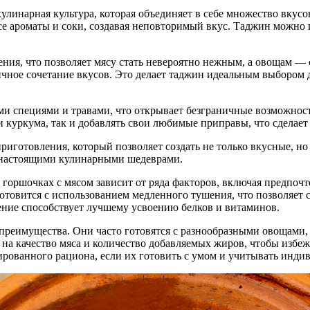
улинарная культура, которая объединяет в себе множество вкус
се ароматы и соки, создавая неповторимый вкус. Таджин можно и
ния, что позволяет мясу стать невероятно нежным, а овощам — 
чное сочетание вкусов. Это делает таджин идеальным выбором д
ми специями и травами, что открывает безграничные возможност
и куркума, так и добавлять свои любимые приправы, что сделае
приготовления, который позволяет создать не только вкусные, но
х настоящими кулинарными шедеврами.
 горшочках с мясом зависит от ряда факторов, включая предпоч
отовится с использованием медленного тушения, что позволяет 
ение способствует лучшему усвоению белков и витаминов.
преимущества. Они часто готовятся с разнообразными овощами,
на качество мяса и количество добавляемых жиров, чтобы избеж
сированного рациона, если их готовить с умом и учитывать инди