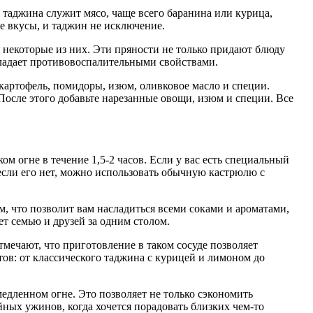
о таджина служит мясо, чаще всего баранина или курица,
е вкусы, и таджин не исключение.
 некоторые из них. Эти пряности не только придают блюду
бладает противовоспалительными свойствами.
картофель, помидоры, изюм, оливковое масло и специи.
 После этого добавьте нарезанные овощи, изюм и специи. Все
ом огне в течение 1,5-2 часов. Если у вас есть специальный
 если его нет, можно использовать обычную кастрюлю с
, что позволит вам насладиться всеми соками и ароматами,
т семью и друзей за одним столом.
тмечают, что приготовление в таком сосуде позволяет
ов: от классического таджина с курицей и лимоном до
медленном огне. Это позволяет не только сэкономить
ных ужинов, когда хочется порадовать близких чем-то