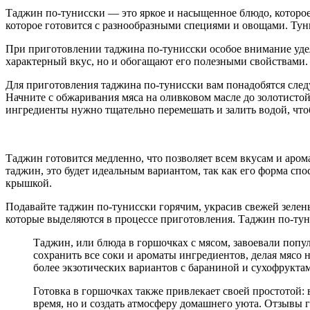
Таджин по-тунисски — это яркое и насыщенное блюдо, которое 
которое готовится с разнообразными специями и овощами. Туни
При приготовлении таджина по-тунисски особое внимание удел
характерный вкус, но и обогащают его полезными свойствами
Для приготовления таджина по-тунисски вам понадобятся следу
Начните с обжаривания мяса на оливковом масле до золотистой
ингредиенты нужно тщательно перемешать и залить водой, чт
Таджин готовится медленно, что позволяет всем вкусам и арома
таджин, это будет идеальным вариантом, так как его форма сп
крышкой.
Подавайте таджин по-тунисски горячим, украсив свежей зелень
которые выделяются в процессе приготовления. Таджин по-туни
Таджин, или блюда в горшочках с мясом, завоевали попул
сохранить все соки и ароматы ингредиентов, делая мясо
более экзотических вариантов с бараниной и сухофрукта
Готовка в горшочках также привлекает своей простотой: 
время, но и создать атмосферу домашнего уюта. Отзывы 