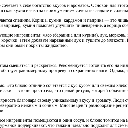
сочетает в себе богатство вкусов и ароматов. Основой для этог
сская кухня известна своим умением сочетать сладкие и солены
яется специям. Корица, кумин, кардамон и паприка — это лишь
. Например, кумин помогает улучшить пищеварение, а корица о
ющие ингредиенты: мясо (баранина или курица), лук, морковь, 
 корочки, затем добавьте нарезанный лук и тушите до мягкости.
обы они были покрыты жидкостью.
там смешаться и раскрыться. Рекомендуется готовить его на низк
особствует равномерному прогреву и сохранению влаги. Однако,
ю. Это блюдо отлично сочетается с кус-кусом или свежим хлебом
сски — это не просто еда, это целый ритуал, который объединяе
ярность благодаря своему уникальному вкусу и аромату. Люди о
 невероятно нежным и сочным. Многие ценят разнообразие рецепт
ми.
все ингредиенты помещаются в один сосуд, и блюдо томится на 
гурманов подчеркивают, что таджин идеально подходит для семей