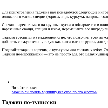
Для приготовления таджина вам понадобятся следующие ингреди
оливкового масла, специи (корица, зира, куркума, паприка, сол
Сначала нарежьте мясо на крупные куски и обжарьте его в олив
нарезанные овощи, специи и изюм, перемешайте все ингредиен
Таджин готовится на медленном огне, что позволяет всем вкус
добавить свежую зелень, такую как кинза или петрушка, для д
Подавайте таджин горячим, с кус-кусом или свежим хлебом. Эт
Таджин по-мароккански — это не просто еда, это целая кулинар
Читайте также:
Можно ли понять мужчину без слов по его жестам?
Таджин по-тунисски