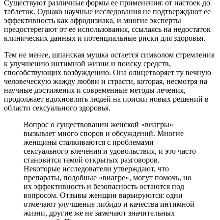
Существуют различные формы ее применения: от настоек до
таблеток. Однако научные исследования не подтверждают ее
эффективность как афродизиака, и многие эксперты
предостерегают от ее использования, ссылаясь на недостаток
клинических данных и потенциальные риски для здоровья.
Тем не менее, шпанская мушка остается символом стремления
к улучшению интимной жизни и поиску средств,
способствующих возбуждению. Она олицетворяет ту вечную
человеческую жажду любви и страсти, которая, несмотря на
научные достижения и современные методы лечения,
продолжает вдохновлять людей на поиски новых решений в
области сексуального здоровья.
Вопрос о существовании женской «виагры»
вызывает много споров и обсуждений. Многие
женщины сталкиваются с проблемами
сексуального влечения и удовольствия, и это часто
становится темой открытых разговоров.
Некоторые исследователи утверждают, что
препараты, подобные «виагре», могут помочь, но
их эффективность и безопасность остаются под
вопросом. Отзывы женщин варьируются: одни
отмечают улучшение либидо и качества интимной
жизни, другие же не замечают значительных