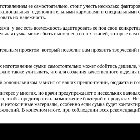
товлением ее самостоятельно, стоит учесть несколько факторов
кциональных, с дополнительными карманами и специальными от
ровать их надежность.
ами, у вас есть возможность адаптировать ее под свои конкрет
ельная сумка может быть выполнена из тех тканей, которые вам 
ательным проектом, который позволит вам проявить творческий
ях изготовление сумки самостоятельно может обойтись дешевле, 
жно также учитывать, что для создания качественного изделия п
й-холодильником зависит от ваших предпочтений, бюджета и гот
терес у многих, но врачи предупреждают о нескольких важных 
ю, чтобы предотвратить размножение бактерий в продуктах. Н
 и нетоксичные материалы, особенно если сумка будет контакти
агрязнений. В конечном итоге, при соблюдении всех рекомендаци