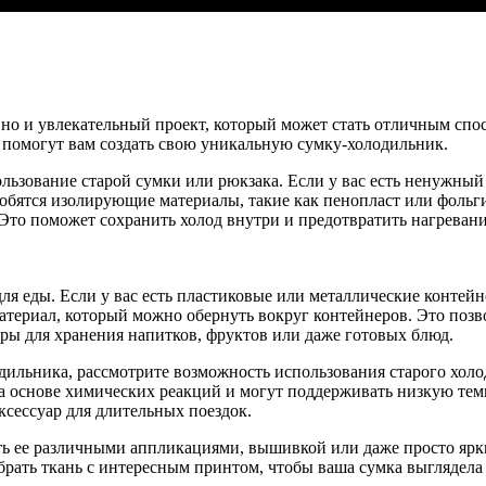
о и увлекательный проект, который может стать отличным спосо
 помогут вам создать свою уникальную сумку-холодильник.
ьзование старой сумки или рюкзака. Если у вас есть ненужный 
адобятся изолирующие материалы, такие как пенопласт или фоль
 Это поможет сохранить холод внутри и предотвратить нагреван
я еды. Если у вас есть пластиковые или металлические контей
атериал, который можно обернуть вокруг контейнеров. Это позв
ры для хранения напитков, фруктов или даже готовых блюд.
дильника, рассмотрите возможность использования старого хол
 основе химических реакций и могут поддерживать низкую темпе
ксессуар для длительных поездок.
ть ее различными аппликациями, вышивкой или даже просто ярк
ыбрать ткань с интересным принтом, чтобы ваша сумка выглядела