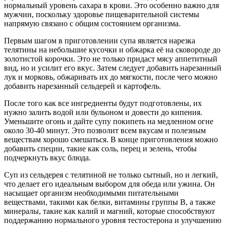
нормальный уровень сахара в крови. Это особенно важно для
мужчин, поскольку здоровье пищеварительной системы
напрямую связано с общим состоянием организма.
Первым шагом в приготовлении супа является нарезка
телятины на небольшие кусочки и обжарка её на сковороде до
золотистой корочки. Это не только придаст мясу аппетитный
вид, но и усилит его вкус. Затем следует добавить нарезанный
лук и морковь, обжаривать их до мягкости, после чего можно
добавить нарезанный сельдерей и картофель.
После того как все ингредиенты будут подготовлены, их
нужно залить водой или бульоном и довести до кипения.
Уменьшите огонь и дайте супу покипеть на медленном огне
около 30-40 минут. Это позволит всем вкусам и полезным
веществам хорошо смешаться. В конце приготовления можно
добавить специи, такие как соль, перец и зелень, чтобы
подчеркнуть вкус блюда.
Суп из сельдерея с телятиной не только сытный, но и легкий,
что делает его идеальным выбором для обеда или ужина. Он
насыщает организм необходимыми питательными
веществами, такими как белки, витамины группы B, а также
минералы, такие как калий и магний, которые способствуют
поддержанию нормального уровня тестостерона и улучшению