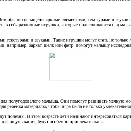
и обычно оснащены яркими элементами, текстурами и звуковыми
ть в себя различные игрушки, которые подвешиваются над малыш
ми текстурами и звуками. Такие игрушки могут стать не только
и, например, бархат, шелк или фетр, помогут малышу исследова
к для полугодовалого малыша. Они помогут развивать мелкую м
я ребенка материалы, чтобы игра была не только увлекательной
ут полезны. В этом возрасте дети начинают интересоваться ка
ы для ощупывания, будут особенно привлекательны.