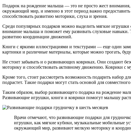
Подарок на рождение малыша — это не просто жест внимания, 
окружающий мир, и именно в этот период важно предоставить 
способствовать развитию моторики, слуха и зрения.
Среди популярных подарков можно выделить мягкие игрушки с 
внимание малыша и поможет ему развивать слуховые навыки. Т
развитию координации движений.
Книги с яркими иллюстрациями и текстурами — еще один замеч
картинки и различные материалы, которые можно трогать, буд
Не стоит забывать и о развивающих ковриках. Они создают бе
моторику и способствовать активному движению. Коврики с му
Кроме того, стоит рассмотреть возможность подарить набор дл
подрастет. Такие подарки могут стать основой для совместного 
Таким образом, выбор развивающего подарка на рождение малы
Развивающие игрушки, книги и коврики помогут малышу расти
Врачи отмечают, что развивающие подарки для грудничк
игрушки, как мягкие кубики, музыкальные мобильные уст
окружающий мир, развивают мелкую моторику и координ