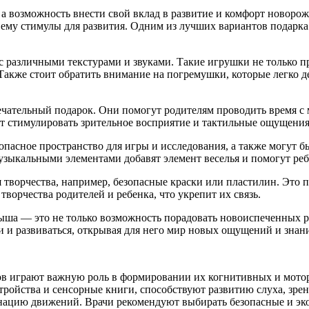
а возможность внести свой вклад в развитие и комфорт новоро
ему стимулы для развития. Одним из лучших вариантов подарка 
различными текстурами и звуками. Такие игрушки не только при
акже стоит обратить внимание на погремушки, которые легко де
ательный подарок. Они помогут родителям проводить время с м
ут стимулировать зрительное восприятие и тактильные ощущения
зопасное пространство для игры и исследования, а также могут 
зыкальными элементами добавят элемент веселья и помогут реб
я творчества, например, безопасные краски или пластилин. Это 
творчества родителей и ребенка, что укрепит их связь.
ша — это не только возможность порадовать новоиспеченных ро
 и развиваться, открывая для него мир новых ощущений и знан
ов играют важную роль в формировании их когнитивных и мото
ройства и сенсорные книги, способствуют развитию слуха, зрен
ацию движений. Врачи рекомендуют выбирать безопасные и эко