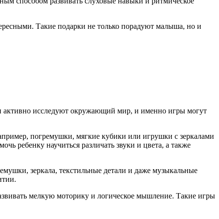
ным способом развивать слуховые навыки и ритмическое
ересными. Такие подарки не только порадуют малыша, но и
ти активно исследуют окружающий мир, и именно игры могут
апример, погремушки, мягкие кубики или игрушки с зеркалами
чь ребенку научиться различать звуки и цвета, а также
емушки, зеркала, текстильные детали и даже музыкальные
итии.
азвивать мелкую моторику и логическое мышление. Такие игры