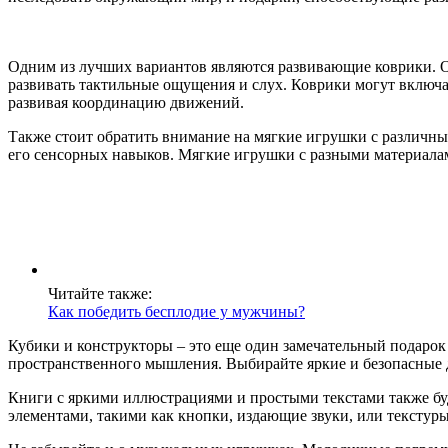
Одним из лучших вариантов являются развивающие коврики. Он
развивать тактильные ощущения и слух. Коврики могут включа
развивая координацию движений.
Также стоит обратить внимание на мягкие игрушки с различны
его сенсорных навыков. Мягкие игрушки с разными материалам
Читайте также:
Как победить бесплодие у мужчины?
Кубики и конструкторы – это еще один замечательный подаро
пространственного мышления. Выбирайте яркие и безопасные дл
Книги с яркими иллюстрациями и простыми текстами также буд
элементами, такими как кнопки, издающие звуки, или текстур