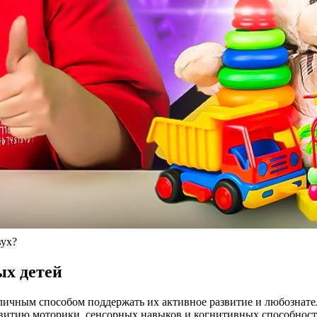
вух?
ых детей
личным способом поддержать их активное развитие и любознате
витию моторики, сенсорных навыков и когнитивных способносте