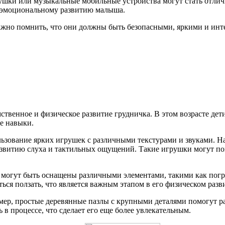
шки или музыкальные мобильные устройства могут стать отлич
и эмоциональному развитию малыша.
ажно помнить, что они должны быть безопасными, яркими и инт
твенное и физическое развитие грудничка. В этом возрасте де
е навыки.
ьзование ярких игрушек с различными текстурами и звуками. Н
звитию слуха и тактильных ощущений. Такие игрушки могут помо
 могут быть оснащены различными элементами, такими как погр
ться ползать, что является важным этапом в его физическом разв
имер, простые деревянные пазлы с крупными деталями помогут р
 в процессе, что сделает его еще более увлекательным.