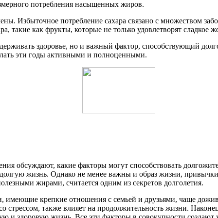
резмерного потребления насыщенных жиров.
ны. Избыточное потребление сахара связано с множеством забол
, такие как фрукты, которые не только удовлетворят сладкое же
оддерживать здоровье, но и важный фактор, способствующий до
делать эти годы активными и полноценными.
ения обсуждают, какие факторы могут способствовать долгожите
долгую жизнь. Однако не менее важны и образ жизни, привычки
полезными жирами, считается одним из секретов долголетия.
и, имеющие крепкие отношения с семьей и друзьями, чаще дожив
 со стрессом, также влияет на продолжительность жизни. Након
ю и здоровую жизнь. Все эти факторы в совокупности создают у