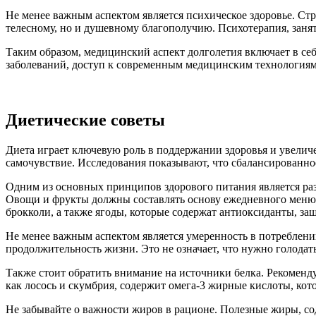
Не менее важным аспектом является психическое здоровье. Стр
телесному, но и душевному благополучию. Психотерапия, заня
Таким образом, медицинский аспект долголетия включает в себя
заболеваний, доступ к современным медицинским технологиям 
Диетические советы
Диета играет ключевую роль в поддержании здоровья и увелич
самочувствие. Исследования показывают, что сбалансированно
Одним из основных принципов здорового питания является раз
Овощи и фрукты должны составлять основу ежедневного меню,
брокколи, а также ягоды, которые содержат антиоксиданты, з
Не менее важным аспектом является умеренность в потреблени
продолжительность жизни. Это не означает, что нужно голодать
Также стоит обратить внимание на источники белка. Рекоменду
как лосось и скумбрия, содержит омега-3 жирные кислоты, кот
Не забывайте о важности жиров в рационе. Полезные жиры, сод