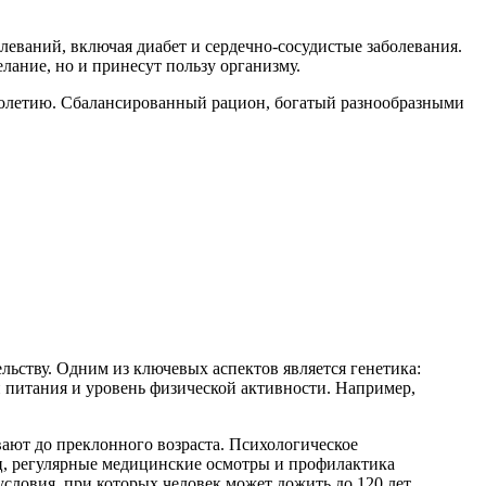
еваний, включая диабет и сердечно-сосудистые заболевания.
лание, но и принесут пользу организму.
лголетию. Сбалансированный рацион, богатый разнообразными
льству. Одним из ключевых аспектов является генетика:
 питания и уровень физической активности. Например,
ают до преклонного возраста. Психологическое
ец, регулярные медицинские осмотры и профилактика
словия, при которых человек может дожить до 120 лет.