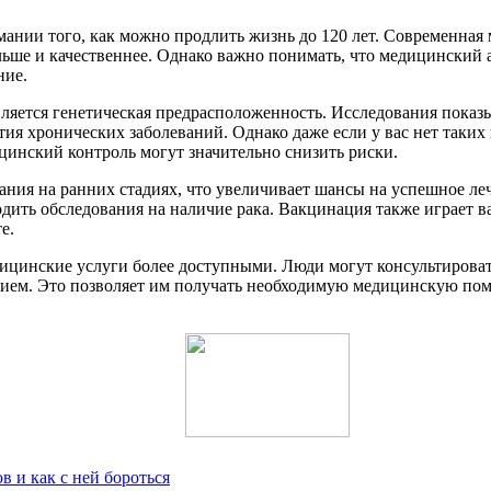
ании того, как можно продлить жизнь до 120 лет. Современная 
ьше и качественнее. Однако важно понимать, что медицинский а
ние.
ляется генетическая предрасположенность. Исследования показ
ия хронических заболеваний. Однако даже если у вас нет таких г
инский контроль могут значительно снизить риски.
ния на ранних стадиях, что увеличивает шансы на успешное леч
оходить обследования на наличие рака. Вакцинация также играе
е.
цинские услуги более доступными. Люди могут консультироватьс
ем. Это позволяет им получать необходимую медицинскую помощ
в и как с ней бороться