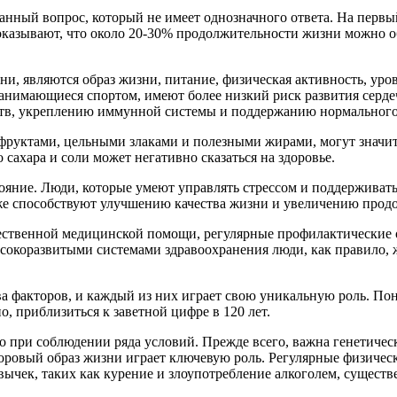
ый вопрос, который не имеет однозначного ответа. На первый в
показывают, что около 20-30% продолжительности жизни можно 
 являются образ жизни, питание, физическая активность, уров
анимающиеся спортом, имеют более низкий риск развития серде
ств, укреплению иммунной системы и поддержанию нормального
фруктами, цельными злаками и полезными жирами, могут значите
сахара и соли может негативно сказаться на здоровье.
яние. Люди, которые умеют управлять стрессом и поддерживать
кже способствуют улучшению качества жизни и увеличению прод
чественной медицинской помощи, регулярные профилактические 
ысокоразвитыми системами здравоохранения люди, как правило, 
а факторов, и каждый из них играет свою уникальную роль. По
, приблизиться к заветной цифре в 120 лет.
но при соблюдении ряда условий. Прежде всего, важна генетичес
оровый образ жизни играет ключевую роль. Регулярные физическ
вычек, таких как курение и злоупотребление алкоголем, сущест