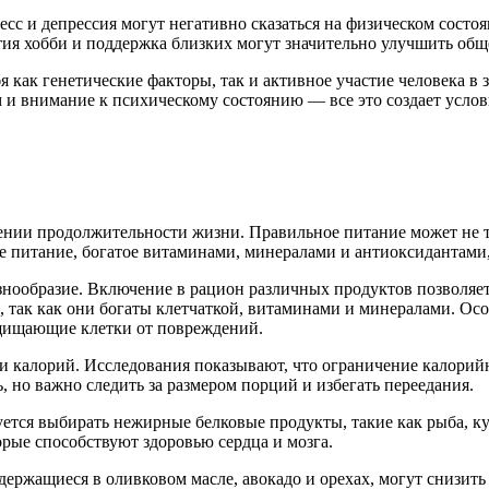
есс и депрессия могут негативно сказаться на физическом состо
тия хобби и поддержка близких могут значительно улучшить общ
 как генетические факторы, так и активное участие человека в 
и внимание к психическому состоянию — все это создает услов
ении продолжительности жизни. Правильное питание может не т
е питание, богатое витаминами, минералами и антиоксидантами,
нообразие. Включение в рацион различных продуктов позволяет
 так как они богаты клетчаткой, витаминами и минералами. Ос
ащищающие клетки от повреждений.
и калорий. Исследования показывают, что ограничение калорий
, но важно следить за размером порций и избегать переедания.
ется выбирать нежирные белковые продукты, такие как рыба, ку
орые способствуют здоровью сердца и мозга.
ержащиеся в оливковом масле, авокадо и орехах, могут снизить