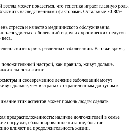
згляд может показаться, что генетика играет главную роль,
объяснить наследственными факторами. Остальные 70-80%
ень стресса и качество медицинского обслуживания.
чно-сосудистых заболеваний и других хронических недугов.
 веса.
льно снизить риск различных заболеваний. В то же время,
 положительный настрой, как правило, живут дольше.
олжительности жизни.
осмотры и своевременное лечение заболеваний могут
живут дольше, чем в странах с ограниченным доступом к
нимание этих аспектов может помочь людям сделать
кая предрасположенность: наличие долгожителей в семье
ие нагрузки, сбалансированное питание, богатое
венно влияют на продолжительность жизни.