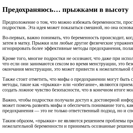
Предохраняюсь… прыжками в высоту
Предположение о том, что можно избежать беременности, прос
подростков. Эта идея может показаться смешной, но она основа
Во-первых, важно понимать, что беременность происходит, когд
затем в матку. Прыжки или любые другие физические упражнени
игнорировать более эффективные методы предохранения, полаг
Кроме того, многие подростки не осознают, что даже при испо
что если они занимаются сексом во время менструации, это бе
окончания менструации, это может привести к нежелательной 
Также стоит отметить, что мифы о предохранении могут быть 
методы, такие как «прыжки» или «избегание», являются прие
создать ложное чувство безопасности, что в конечном итоге м
Важно, чтобы подростки получали доступ к достоверной инфо
может помочь развеять мифы и обеспечить понимание того, как
предохранения — это не только ответственный подход, но и сп
Таким образом, «прыжки» не являются решением проблемы пре
нежелательной беременности и принимать осознанные решения