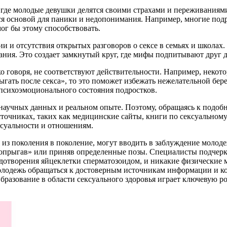
де молодые девушки делятся своими страхами и переживаниями 
ся основой для паники и недопонимания. Например, многие подр
ог бы этому способствовать.
 и отсутствия открытых разговоров о сексе в семьях и школах. 
ния. Это создает замкнутый круг, где мифы подпитывают друг др
ко говоря, не соответствуют действительности. Например, некот
рыгать после секса», то это поможет избежать нежелательной бер
 психоэмоционального состояния подростков.
а научных данных и реальном опыте. Поэтому, обращаясь к под
очниках, таких как медицинские сайты, книги по сексуальному
ксуальности и отношениям.
 из поколения в поколение, могут вводить в заблуждение молод
попрыгав» или приняв определенные позы. Специалисты подчерк
одотворения яйцеклетки сперматозоидом, и никакие физические м
олодежь обращаться к достоверным источникам информации и к
бразование в области сексуального здоровья играет ключевую 