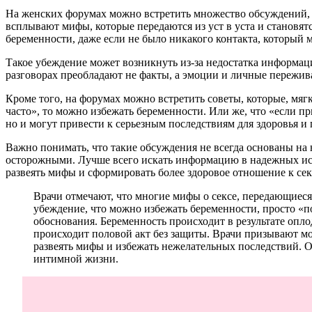
На женских форумах можно встретить множество обсуждений, г
всплывают мифы, которые передаются из уст в уста и становят
беременности, даже если не было никакого контакта, который м
Такое убеждение может возникнуть из-за недостатка информации
разговорах преобладают не факты, а эмоции и личные пережива
Кроме того, на форумах можно встретить советы, которые, мяг
часто», то можно избежать беременности. Или же, что «если п
но и могут привести к серьезным последствиям для здоровья и
Важно понимать, что такие обсуждения не всегда основаны н
осторожными. Лучше всего искать информацию в надежных ист
развеять мифы и сформировать более здоровое отношение к се
Врачи отмечают, что многие мифы о сексе, передающиеся
убеждение, что можно избежать беременности, просто «
обоснования. Беременность происходит в результате опл
происходит половой акт без защиты. Врачи призывают м
развеять мифы и избежать нежелательных последствий. О
интимной жизни.