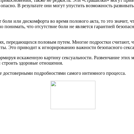
прикосновений, также не редкость. Эти «страшилки» могут приве
опасно. В результате они могут упустить возможность развиват
т боли или дискомфорта во время полового акта, то это значит, 
 понимать, что отсутствие боли не является гарантией безопас
нях, передающихся половым путем. Многие подростки считают, 
ты. Это приводит к игнорированию важности безопасного секса 
ормируя искаженную картину сексуальности. Развенчание этих 
 строить здоровые отношения.