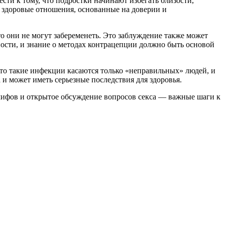
сти к тому, что подростки начинают избегать близости,
ь здоровые отношения, основанные на доверии и
что они не могут забеременеть. Это заблуждение также может
ности, и знание о методах контрацепции должно быть основой
что такие инфекции касаются только «неправильных» людей, и
и может иметь серьезные последствия для здоровья.
мифов и открытое обсуждение вопросов секса — важные шаги к