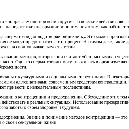
то «попрыгав» или применив другие физические действия, явля
на на недостатке информации и понимания о том, как работает че
а сперматозоид оплодотворяет яйцеклетку. Это может произойти 
я не могут предотвратить этот процесс. На самом деле, такие де
аясь на свои «прыжковые» стратегии.
льзовании методов, которые они считают «безопасными», сущест
зопасно. Однако сперматозоиды могут выживать в организме жен
беременности.
связаны с культурными и социальными стереотипами. В некоторы
млемыми альтернативами современным средствам контрацепции. 
ожет привести к нежелательным последствиям.
рмации о контрацепции и предохранении. Обсуждение этих тем
 действовать в реальных ситуациях. Использование презерватив
особ заботы о своем здоровье и будущем.
дохранения. Знание и понимание методов контрацепции — это т
 о своей сексуальной жизни.