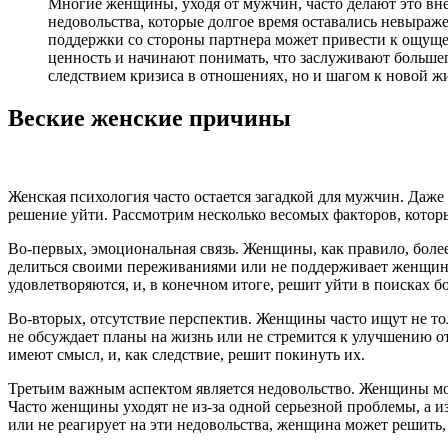
Многие женщины, уходя от мужчин, часто делают это вне
недовольства, которые долгое время оставались невыраж
поддержки со стороны партнера может привести к ощуще
ценность и начинают понимать, что заслуживают большег
следствием кризиса в отношениях, но и шагом к новой ж
Веские женские причины
Женская психология часто остается загадкой для мужчин. Да
решение уйти. Рассмотрим несколько весомых факторов, которы
Во-первых, эмоциональная связь. Женщины, как правило, боле
делиться своими переживаниями или не поддерживает женщину
удовлетворяются, и, в конечном итоге, решит уйти в поисках б
Во-вторых, отсутствие перспектив. Женщины часто ищут не то
не обсуждает планы на жизнь или не стремится к улучшению о
имеют смысл, и, как следствие, решит покинуть их.
Третьим важным аспектом является недовольство. Женщины могу
Часто женщины уходят не из-за одной серьезной проблемы, а и
или не реагирует на эти недовольства, женщина может решить,