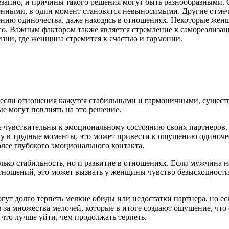
запно, и причины такого решения могут быть разнообразными. 
енными, в один момент становятся невыносимыми. Другие отмеч
нию одиночества, даже находясь в отношениях. Некоторые жен
о. Важным фактором также является стремление к самореализации
изни, где женщина стремится к счастью и гармонии.
же если отношения кажутся стабильными и гармоничными, сущес
е могут повлиять на это решение.
е чувствительны к эмоциональному состоянию своих партнеров.
 в трудные моменты, это может привести к ощущению одиночест
олее глубокого эмоционального контакта.
лько стабильность, но и развитие в отношениях. Если мужчина н
тношений, это может вызвать у женщины чувство безысходности.
т долго терпеть мелкие обиды или недостатки партнера, но есл
з-за множества мелочей, которые в итоге создают ощущение, что
 что лучше уйти, чем продолжать терпеть.