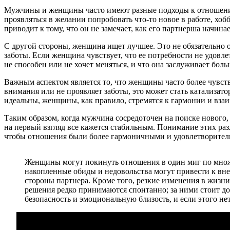
Мужчины и женщины часто имеют разные подходы к отношениям
проявляться в желании попробовать что-то новое в работе, хо
приводит к тому, что он не замечает, как его партнерша начин
С другой стороны, женщина ищет лучшее. Это не обязательно о
заботы. Если женщина чувствует, что ее потребности не удовле
не способен или не хочет меняться, и что она заслуживает боль
Важным аспектом является то, что женщины часто более чувст
внимания или не проявляет заботы, это может стать катализато
идеальны, женщины, как правило, стремятся к гармонии и вз
Таким образом, когда мужчина сосредоточен на поиске нового,
на первый взгляд все кажется стабильным. Понимание этих ра
чтобы отношения были более гармоничными и удовлетворител
Женщины могут покинуть отношения в один миг по множес
накопленные обиды и недовольства могут привести к вне
стороны партнера. Кроме того, резкие изменения в жизни
решения редко принимаются спонтанно; за ними стоит д
безопасность и эмоциональную близость, и если этого не