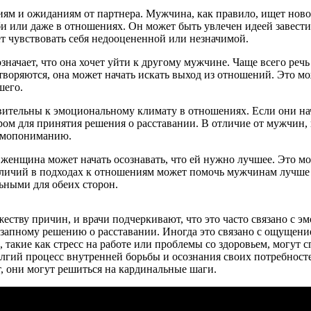
 и ожиданиям от партнера. Мужчина, как правило, ищет новое
бби или даже в отношениях. Он может быть увлечен идеей завест
ает чувствовать себя недооцененной или незначимой.
значает, что она хочет уйти к другому мужчине. Чаще всего ре
творяются, она может начать искать выход из отношений. Это мож
шего.
вительны к эмоциональному климату в отношениях. Если они нач
ром для принятия решения о расставании. В отличие от мужчин, 
аимопониманию.
 женщина может начать осознавать, что ей нужно лучшее. Это мо
зличий в подходах к отношениям может помочь мужчинам лучше о
ьными для обеих сторон.
тву причин, и врачи подчеркивают, что это часто связано с э
запному решению о расставании. Иногда это связано с ощущени
, такие как стресс на работе или проблемы со здоровьем, могут
олгий процесс внутренней борьбы и осознания своих потребнос
т, они могут решиться на кардинальные шаги.