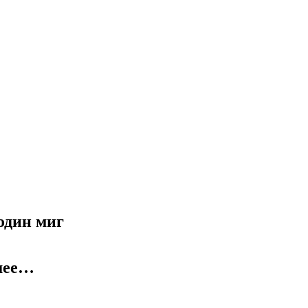
один миг
шее…