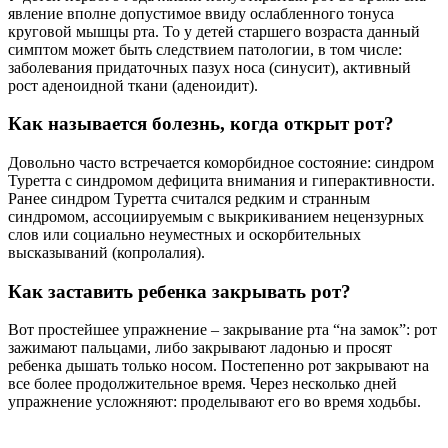
явление вполне допустимое ввиду ослабленного тонуса
круговой мышцы рта. То у детей старшего возраста данный
симптом может быть следствием патологии, в том числе:
заболевания придаточных пазух носа (синусит), активный
рост аденоидной ткани (аденоидит).
Как называется болезнь, когда открыт рот?
Довольно часто встречается коморбидное состояние: синдром
Туретта с синдромом дефицита внимания и гиперактивности.
Ранее синдром Туретта считался редким и странным
синдромом, ассоциируемым с выкрикиванием нецензурных
слов или социально неуместных и оскорбительных
высказываний (копролалия).
Как заставить ребенка закрывать рот?
Вот простейшее упражнение – закрывание рта “на замок”: рот
зажимают пальцами, либо закрывают ладонью и просят
ребенка дышать только носом. Постепенно рот закрывают на
все более продолжительное время. Через несколько дней
упражнение усложняют: проделывают его во время ходьбы.