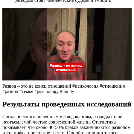
разводом стоят человеческие судьбы и эмоции.
Развод – это не конец отношений #психология #отношения
#развод #семья #psychology #family
Результаты проведенных исследований
Согласно многочисленным исследованиям, разводы стали
неотъемлемой частью современной жизни. Статистика
показывает, что около 40-50% браков заканчиваются разводом,
и эта цифра продолжает расти. Одной из причин такого