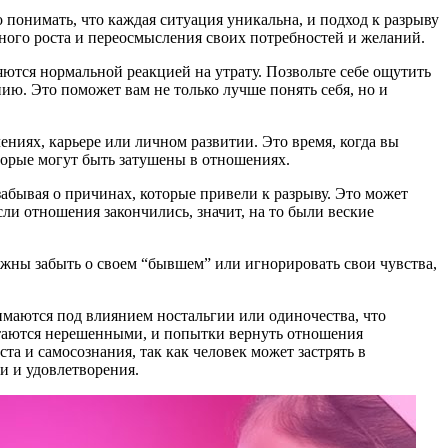
понимать, что каждая ситуация уникальна, и подход к разрыву
тного роста и переосмысления своих потребностей и желаний.
ляются нормальной реакцией на утрату. Позвольте себе ощутить
ию. Это поможет вам не только лучше понять себя, но и
ениях, карьере или личном развитии. Это время, когда вы
оторые могут быть затушены в отношениях.
абывая о причинах, которые привели к разрыву. Это может
и отношения закончились, значит, на то были веские
олжны забыть о своем “бывшем” или игнорировать свои чувства,
маются под влиянием ностальгии или одиночества, что
стаются нерешенными, и попытки вернуть отношения
а и самосознания, так как человек может застрять в
и и удовлетворения.