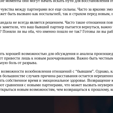
кие моменты они могут начать искать пути для восстановления о
чувства между партнерами все еще сильны. Часто за яркими эмоц
ожет быть вызвано как ностальгией, так и страхом перед новым,
андала не всегда является решением. Часто такие отношения по
заметили, что ваш бывший партнер пытается вернуться, важно т
? Поняли ли вы оба, что именно пошло не так? Готовы ли вы ра
ыть хорошей возможностью для обсуждения и анализа произошедш
 привести лишь к новым разочарованиям. Важно быть честным с
ную боль от разрыва.
 возможности возобновления отношений с “бывшим”. Однако, ка
 большинстве случаев причина расставания остается нерешенно
ить собственное время и эмоциональное здоровье. Возвращение 
ют сравнения с новыми партнерами, что может вызвать неуверен
 открыться новым возможностям, чем возвращаться к прошлому, к