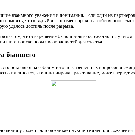
аличие взаимного уважения и понимания. Если один из партнеро
но помнить, что каждый из вас имеет право на собственное счаст
ую удалось достичь после разрыва.
ться о том, что это решение было принято осознанно и с учетом
витии и поиске новых возможностей для счастья.
та бывшего
асто оставляют за собой много неразрешенных вопросов и эмоци
 всего именно тот, кто инициировал расставание, может вернуть
ношений у людей часто возникает чувство вины или сожаления. О