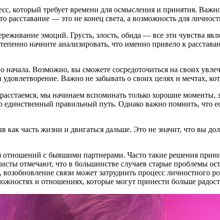
с, который требует времени для осмысления и принятия. Важно 
то расставание — это не конец света, а возможность для личнос
переживание эмоций. Грусть, злость, обида — все эти чувства яв
тепенно начните анализировать, что именно привело к расставан
о начала. Возможно, вы сможете сосредоточиться на своих увлеч
и удовлетворение. Важно не забывать о своих целях и мечтах, к
расстаемся, мы начинаем вспоминать только хорошие моменты, з
 единственный правильный путь. Однако важно помнить, что есл
в как часть жизни и двигаться дальше. Это не значит, что вы д
 отношений с бывшими партнерами. Часто такие решения прини
исты отмечают, что в большинстве случаев старые проблемы о
возобновление связи может затруднить процесс личностного рост
ожностях и отношениях, которые могут принести больше радост