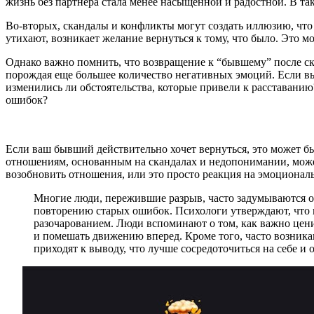
жизнь без партнера стала менее насыщенной и радостной. В та
Во-вторых, скандалы и конфликты могут создать иллюзию, что 
утихают, возникает желание вернуться к тому, что было. Это м
Однако важно помнить, что возвращение к “бывшему” после ск
порождая еще большее количество негативных эмоций. Если вы 
изменились ли обстоятельства, которые привели к расставанию
ошибок?
Если ваш бывший действительно хочет вернуться, это может б
отношениям, основанным на скандалах и недопонимании, может
возобновить отношения, или это просто реакция на эмоциональ
Многие люди, пережившие разрыв, часто задумываются о
повторению старых ошибок. Психологи утверждают, что в
разочарованием. Люди вспоминают о том, как важно цен
и помешать движению вперед. Кроме того, часто возника
приходят к выводу, что лучше сосредоточиться на себе и