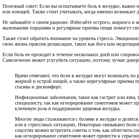
Полезный совет: Если вы испытываете боль в желудке, важно н
или ноющей. Также стоит учитывать, когда именно возникает 
Не забывайте о своем рационе. Избегайте острого, жирного и 
маленькими порциями и регулярные приемы пищи помогут сниз
Также стоит обратить внимание на уровень стресса. Эмоциона
свою жизнь практик релаксации, таких как йога или медитация
Если боль не проходит в течение нескольких дней или сопровож
Самолечение может усугубить ситуацию, поэтому лучше довери
Врачи отмечают, что боли в желудке могут возникать по
жирной и острой пищей, а также нерегулярные приемы пи
спазмы и дискомфорт.
Инфекционные заболевания, такие как гастрит или язва,
специалисту, так как игнорирование симптомов может пр
ключевую роль в поддержании здоровья желудка.
Многие люди сталкиваются с болями в желудке и делятс
или в стрессовых ситуациях. Некоторые связывают боли 
соцсетях можно встретить советы о том, как облегчить с
как игнорирование симптомов может привести к серьезны