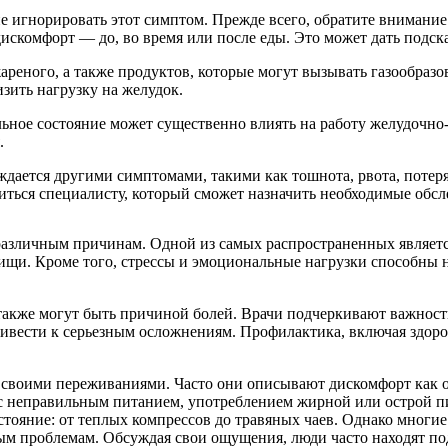
е игнорировать этот симптом. Прежде всего, обратите внимание 
дискомфорт — до, во время или после еды. Это может дать подск
жареного, а также продуктов, которые могут вызывать газообраз
ить нагрузку на желудок.
льное состояние может существенно влиять на работу желудочно
.
дается другими симптомами, такими как тошнота, рвота, потеря 
ться специалисту, который сможет назначить необходимые обсл
 различным причинам. Одной из самых распространенных являет
щи. Кроме того, стрессы и эмоциональные нагрузки способны н
 также могут быть причиной болей. Врачи подчеркивают важнос
ивести к серьезным осложнениям. Профилактика, включая здоро
я своими переживаниями. Часто они описывают дискомфорт как 
с неправильным питанием, употреблением жирной или острой пи
остояние: от теплых компрессов до травяных чаев. Однако многи
м проблемам. Обсуждая свои ощущения, люди часто находят под