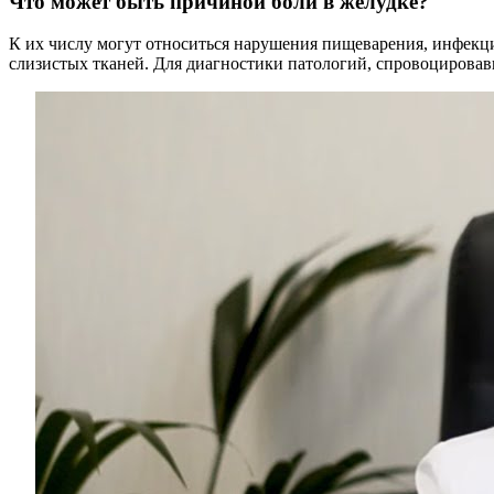
Что может быть причиной боли в желудке?
К их числу могут относиться нарушения пищеварения, инфекц
слизистых тканей. Для диагностики патологий, спровоцирова