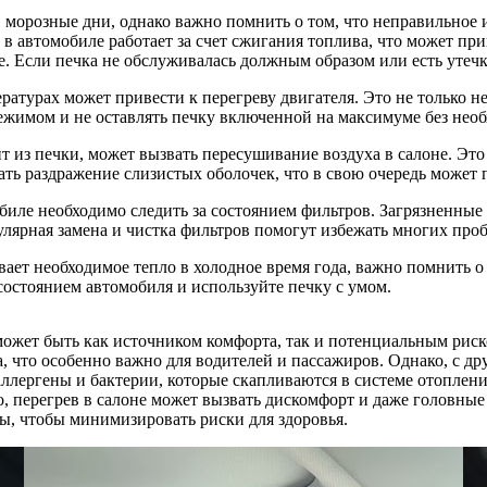
в морозные дни, однако важно помнить о том, что неправильное
 в автомобиле работает за счет сжигания топлива, что может при
. Если печка не обслуживалась должным образом или есть утечки
атурах может привести к перегреву двигателя. Это не только не
ежимом и не оставлять печку включенной на максимуме без нео
ит из печки, может вызвать пересушивание воздуха в салоне. Эт
ть раздражение слизистых оболочек, что в свою очередь может 
биле необходимо следить за состоянием фильтров. Загрязненные 
гулярная замена и чистка фильтров помогут избежать многих про
ивает необходимое тепло в холодное время года, важно помнить
 состоянием автомобиля и используйте печку с умом.
может быть как источником комфорта, так и потенциальным риско
, что особенно важно для водителей и пассажиров. Однако, с д
аллергены и бактерии, которые скапливаются в системе отоплен
, перегрев в салоне может вызвать дискомфорт и даже головные
ры, чтобы минимизировать риски для здоровья.