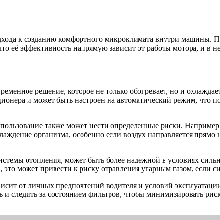
дхода к созданию комфортного микроклимата внутри машины. Печ
 что её эффективность напрямую зависит от работы мотора, и в 
временное решение, которое не только обогревает, но и охлажда
ционера и может быть настроен на автоматический режим, что п
использование также может нести определенные риски. Наприме
аждение организма, особенно если воздух направляется прямо н
системы отопления, может быть более надежной в условиях сильны
, это может привести к риску отравления угарным газом, если с
висит от личных предпочтений водителя и условий эксплуатаци
ь и следить за состоянием фильтров, чтобы минимизировать риск