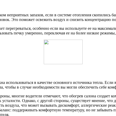
иком неприятных запахов, если в системе отопления скопились б
ановок. Это поможет освежить воздух и снизить концентрацию п
ожет перегреваться, особенно если вы используете ее на максима
овать печку умеренно, переключая ее на более низкие режимы, 
жна использоваться в качестве основного источника тепла. Если
ла, чтобы в случае необходимости вы могли обеспечить себе ком
роны, многие водители отмечают, что обогрев салона создает ко
к усталости. Однако, с другой стороны, существует мнение, что
сть воздуха, что может вызывать дискомфорт, аллергические реа
ланс: поддерживать комфортную температуру, но не забывать пр
теля.