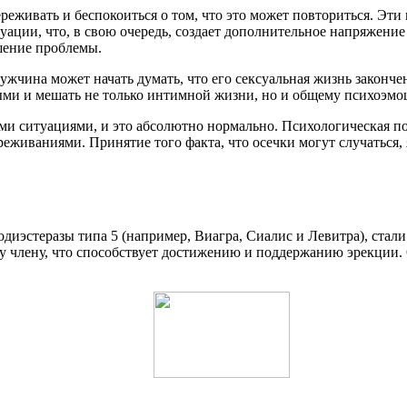
реживать и беспокоиться о том, что это может повториться. Эт
ации, что, в свою очередь, создает дополнительное напряжение 
шение проблемы.
жчина может начать думать, что его сексуальная жизнь закончена
выми и мешать не только интимной жизни, но и общему психоэм
и ситуациями, и это абсолютно нормально. Психологическая по
реживаниями. Принятие того факта, что осечки могут случаться
диэстеразы типа 5 (например, Виагра, Сиалис и Левитра), стал
у члену, что способствует достижению и поддержанию эрекции.