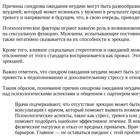
Причины синдрома ожидания неудачи могут быть разнообразны
неудачей, который может возникать у мужчин в результате пре
тревогу и напряжение в будущем, что, в свою очередь, привод
Психологические факторы играют важную роль в возникновении
на сексуальную функцию. Мужчины, испытывающие постоянное д
также негативно сказывается на их способности к эрекции.
Кроме того, влияние социальных стереотипов и ожиданий може
отклонение от этого стандарта воспринимается как провал. Это
эрекцией.
Важно отметить, что синдром ожидания неудачи может быть ус
привести к недопониманию и дополнительному стрессу в отно
Таким образом, понимание причин синдрома ожидания неудачи 
над психологическими аспектами и общением с партнером мог
Врачи подчеркивают, что отсутствие эрекции может быт
консультация с врачом, который поможет выявить возмо
Психологические аспекты, такие как стресс, тревога или 
поможет подобрать наиболее эффективное лечение. В нек
физические нагрузки и отказ от вредных привычек. Вра
барьеров. Главное — не оставаться наедине с этой пробл