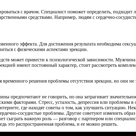
роваться с врачом. Специалист поможет определить, подходит ли
арственными средствами. Например, людям с сердечно-сосудист
овенного эффекта. Для достижения результата необходима сексуа
виться с физическими аспектами эрекции.
дств может привести к психологической зависимости. Мужчина м
рекцией имеют постоянный характер, стоит рассмотреть компле
я временного решения проблемы отсутствия эрекции, но они не
ины предпочитают не говорить, но она затрагивает значительно
скими факторами. Стресс, усталость, депрессия или проблемы в
тернете, где находят советы о том, как улучшить ситуацию. Нек
сердечно-сосудистые проблемы. Другие советуют изменить образ
жет сыграть важную роль — разговор с партнером или специали
ведь это распространенная проблема, и ее можно решить.