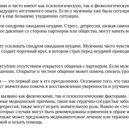
ми и часто имеют как психологическую, так и физиологическую
дыдущего негативного опыта. Если у мужчины уже была ситуация,
ит к еще большему ухудшению ситуации.
 синдрома ожидания неудачи. Стресс, депрессия, низкая самоо
авление со стороны партнеров или общества, могут начать восп
т усиливать синдром ожидания неудачи. Мужчины часто чувству
 создает порочный круг, в котором страх перед неудачей привод
угублен отсутствием открытого общения с партнером. Если мужч
шениях. Открытое и честное общение может помочь снизить уро
— это первый шаг к его преодолению. Осознание того, что таки
ут значительно помочь в восстановлении уверенности и улучше
ь вызвано как физическими, так и психологическими факторами
жные медицинские причины, такие как сердечно-сосудистые забо
депрессия, также могут играть значительную роль. Важно не стес
оторых случаях могут быть рекомендованы изменения в образе ж
ч также может предложить медикаментозное лечение или терапию
емой и искать помощь.