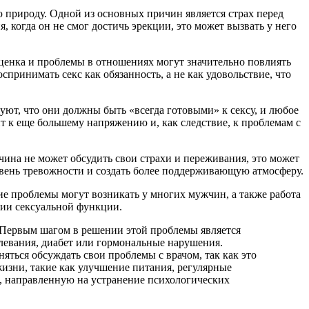
 природу. Одной из основных причин является страх перед
 когда он не смог достичь эрекции, это может вызвать у него
ценка и проблемы в отношениях могут значительно повлиять
ринимать секс как обязанность, а не как удовольствие, что
ют, что они должны быть «всегда готовыми» к сексу, и любое
ит к еще большему напряжению и, как следствие, к проблемам с
ина не может обсудить свои страхи и переживания, это может
вень тревожности и создать более поддерживающую атмосферу.
е проблемы могут возникать у многих мужчин, а также работа
нии сексуальной функции.
. Первым шагом в решении этой проблемы является
левания, диабет или гормональные нарушения.
няться обсуждать свои проблемы с врачом, так как это
изни, такие как улучшение питания, регулярные
, направленную на устранение психологических