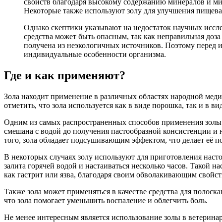
свойств благодаря высокому содержанию минералов и ми
Некоторые также используют золу для улучшения пищевар
Однако скептики указывают на недостаток научных иссл
средства может быть опасным, так как неправильная доза
получена из неэкологичных источников. Поэтому перед 
индивидуальные особенности организма.
Где и как применяют?
Зола находит применение в различных областях народной медиц
отметить, что зола используется как в виде порошка, так и в в
Одним из самых распространенных способов применения золы я
смешана с водой до получения пастообразной консистенции и 
того, зола обладает подсушивающим эффектом, что делает её п
В некоторых случаях золу используют для приготовления насто
залита горячей водой и настаиваться несколько часов. Такой 
как гастрит или язва, благодаря своим обволакивающим свойст
Также зола может применяться в качестве средства для полоска
что зола помогает уменьшить воспаление и облегчить боль.
Не менее интересным является использование золы в ветерина