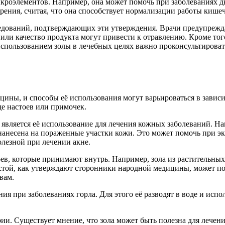
кроэлементов. Например, она может помочь при заболеваниях д
ения, считая, что она способствует нормализации работы кише
едований, подтверждающих эти утверждения. Врачи предупреждаю
 или качество продукта могут привести к отравлению. Кроме тог
использованием золы в лечебных целях важно проконсультирова
ины, и способы её использования могут варьироваться в зависи
иде настоев или примочек.
вляется её использование для лечения кожных заболеваний. Нап
нанесена на пораженные участки кожи. Это может помочь при эк
олезной при лечении акне.
ев, которые принимают внутрь. Например, зола из растительных
настой, как утверждают сторонники народной медицины, может п
вам.
ния при заболеваниях горла. Для этого её разводят в воде и исп
рии. Существует мнение, что зола может быть полезна для лече