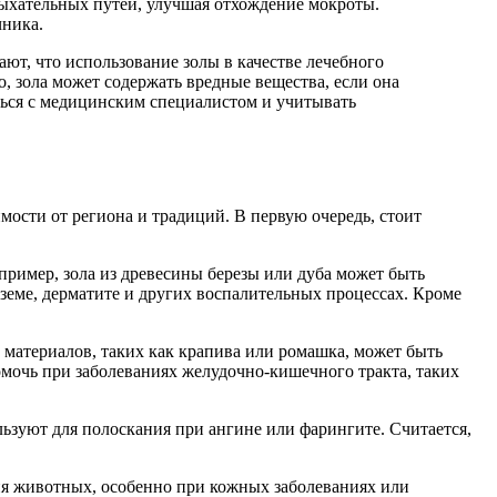
ыхательных путей, улучшая отхождение мокроты.
чника.
т, что использование золы в качестве лечебного
о, зола может содержать вредные вещества, если она
ться с медицинским специалистом и учитывать
мости от региона и традиций. В первую очередь, стоит
ример, зола из древесины березы или дуба может быть
земе, дерматите и других воспалительных процессах. Кроме
 материалов, таких как крапива или ромашка, может быть
омочь при заболеваниях желудочно-кишечного тракта, таких
ользуют для полоскания при ангине или фарингите. Считается,
ния животных, особенно при кожных заболеваниях или