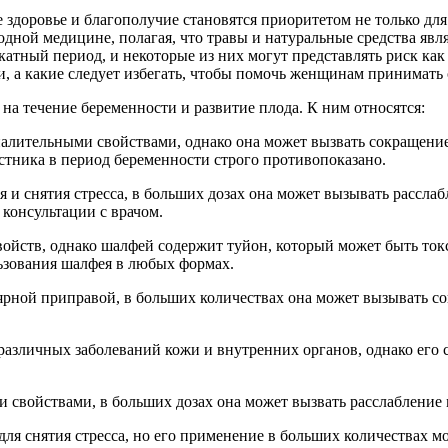
здоровье и благополучие становятся приоритетом не только для 
ной медицине, полагая, что травы и натуральные средства явля
катный период, и некоторые из них могут представлять риск как 
, а какие следует избегать, чтобы помочь женщинам принимать 
на течение беременности и развитие плода. К ним относятся:
спалительными свойствами, однако она может вызвать сокращени
тника в период беременности строго противопоказано.
я и снятия стресса, в больших дозах она может вызывать расслабл
 консультации с врачом.
войств, однако шалфей содержит туйон, который может быть то
ьзования шалфея в любых формах.
улярной приправой, в больших количествах она может вызывать
я различных заболеваний кожи и внутренних органов, однако его
 свойствами, в больших дозах она может вызвать расслабление 
для снятия стресса, но его применение в больших количествах