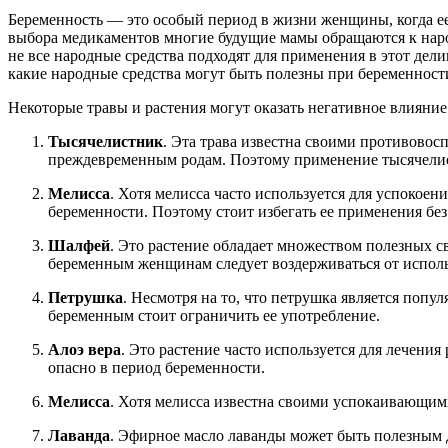
Беременность — это особый период в жизни женщины, когда ее 
выбора медикаментов многие будущие мамы обращаются к народ
не все народные средства подходят для применения в этот дели
какие народные средства могут быть полезны при беременности
Некоторые травы и растения могут оказать негативное влияние 
Тысячелистник
. Эта трава известна своими противово
преждевременным родам. Поэтому применение тысячелис
Мелисса
. Хотя мелисса часто используется для успокоени
беременности. Поэтому стоит избегать ее применения без
Шалфей
. Это растение обладает множеством полезных с
беременным женщинам следует воздерживаться от испол
Петрушка
. Несмотря на то, что петрушка является поп
беременным стоит ограничить ее употребление.
Алоэ вера
. Это растение часто используется для лечени
опасно в период беременности.
Мелисса
. Хотя мелисса известна своими успокаивающими
Лаванда
. Эфирное масло лаванды может быть полезным 