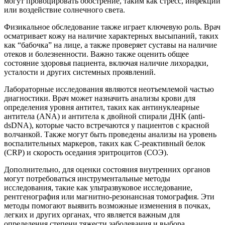
могут провоцировать обострение, таким как стресс, инфекции
или воздействие солнечного света.
Физикальное обследование также играет ключевую роль. Врач
осматривает кожу на наличие характерных высыпаний, таких
как “бабочка” на лице, а также проверяет суставы на наличие
отеков и болезненности. Важно также оценить общее
состояние здоровья пациента, включая наличие лихорадки,
усталости и других системных проявлений.
Лабораторные исследования являются неотъемлемой частью
диагностики. Врач может назначить анализы крови для
определения уровня антител, таких как антинуклеарные
антитела (ANA) и антитела к двойной спирали ДНК (anti-
dsDNA), которые часто встречаются у пациентов с красной
волчанкой. Также могут быть проведены анализы на уровень
воспалительных маркеров, таких как С-реактивный белок
(CRP) и скорость оседания эритроцитов (СОЭ).
Дополнительно, для оценки состояния внутренних органов
могут потребоваться инструментальные методы
исследования, такие как ультразвуковое исследование,
рентгенография или магнитно-резонансная томография. Эти
методы помогают выявить возможные изменения в почках,
легких и других органах, что является важным для
определения степени тяжести заболевания и выбора