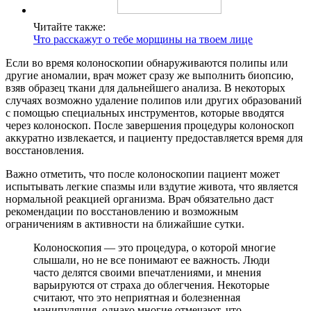
Читайте также:
Что расскажут о тебе морщины на твоем лице
Если во время колоноскопии обнаруживаются полипы или
другие аномалии, врач может сразу же выполнить биопсию,
взяв образец ткани для дальнейшего анализа. В некоторых
случаях возможно удаление полипов или других образований
с помощью специальных инструментов, которые вводятся
через колоноскоп. После завершения процедуры колоноскоп
аккуратно извлекается, и пациенту предоставляется время для
восстановления.
Важно отметить, что после колоноскопии пациент может
испытывать легкие спазмы или вздутие живота, что является
нормальной реакцией организма. Врач обязательно даст
рекомендации по восстановлению и возможным
ограничениям в активности на ближайшие сутки.
Колоноскопия — это процедура, о которой многие
слышали, но не все понимают ее важность. Люди
часто делятся своими впечатлениями, и мнения
варьируются от страха до облегчения. Некоторые
считают, что это неприятная и болезненная
манипуляция, однако многие отмечают, что