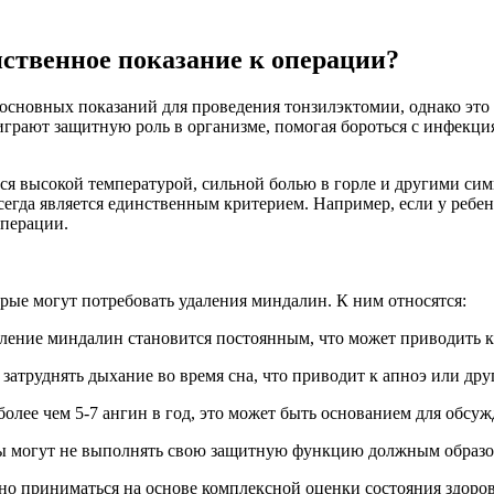
ственное показание к операции?
основных показаний для проведения тонзилэктомии, однако это
грают защитную роль в организме, помогая бороться с инфекция
ся высокой температурой, сильной болью в горле и другими сим
сегда является единственным критерием. Например, если у ребе
операции.
рые могут потребовать удаления миндалин. К ним относятся:
ление миндалин становится постоянным, что может приводить к
труднять дыхание во время сна, что приводит к апноэ или др
лее чем 5-7 ангин в год, это может быть основанием для обсу
могут не выполнять свою защитную функцию должным образом,
о приниматься на основе комплексной оценки состояния здоровь