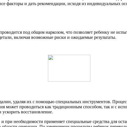
все факторы и дать рекомендации, исходя из индивидуальных ос
роводится под общим наркозом, что позволяет ребенку не испы
детали, включая возможные риски и ожидаемые результаты.
далин, удаляя их с помощью специальных инструментов. Процесс 
мия может проводиться как традиционным способом, так и с исп
и ускорить восстановление.
, и при необходимости применяет специальные средства для ост
в области операции. По завершении процедуры ребенок переводи