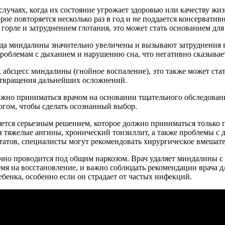
случаях, когда их состояние угрожает здоровью или качеству ж
ое повторяется несколько раз в год и не поддается консерватив
орле и затруднением глотания, это может стать основанием для
да миндалины значительно увеличены и вызывают затруднения в 
проблемам с дыханием и нарушению сна, что негативно сказывае
к абсцесс миндалины (гнойное воспаление), это также может ста
дотвращения дальнейших осложнений.
жно приниматься врачом на основании тщательного обследования
гом, чтобы сделать осознанный выбор.
яется серьезным решением, которое должно приниматься только п
тяжелые ангины, хронический тонзиллит, а также проблемы с ды
татов, специалисты могут рекомендовать хирургическое вмешате
чно проводится под общим наркозом. Врач удаляет миндалины с
ремя на восстановление, и важно соблюдать рекомендации врача 
бенка, особенно если он страдает от частых инфекций.