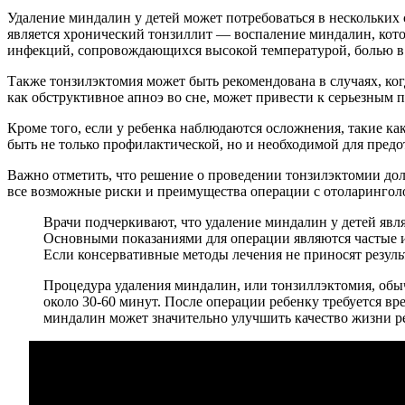
Удаление миндалин у детей может потребоваться в нескольких 
является хронический тонзиллит — воспаление миндалин, котор
инфекций, сопровождающихся высокой температурой, болью в г
Также тонзилэктомия может быть рекомендована в случаях, ког
как обструктивное апноэ во сне, может привести к серьезным 
Кроме того, если у ребенка наблюдаются осложнения, такие ка
быть не только профилактической, но и необходимой для пре
Важно отметить, что решение о проведении тонзилэктомии дол
все возможные риски и преимущества операции с отоларинголо
Врачи подчеркивают, что удаление миндалин у детей явл
Основными показаниями для операции являются частые и 
Если консервативные методы лечения не приносят резуль
Процедура удаления миндалин, или тонзиллэктомия, обы
около 30-60 минут. После операции ребенку требуется в
миндалин может значительно улучшить качество жизни ре