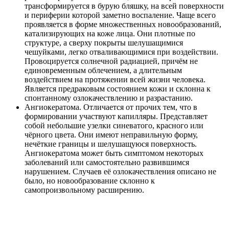
трансформируется в бурую бляшку, на всей поверхности
и периферии которой заметно воспаление. Чаще всего
проявляется в форме множественных новообразований,
катализирующих на коже лица. Они плотные по
структуре, а сверху покрыты шелушащимися
чешуйками, легко отваливающимися при воздействии.
Провоцируется солнечной радиацией, причём не
единовременным облечением, а длительным
воздействием на протяжении всей жизни человека.
Является предраковым состоянием кожи и склонна к
спонтанному озлокачествлению и разрастанию.
Ангиокератома. Отличается от прочих тем, что в
формировании участвуют капилляры. Представляет
собой небольшие узелки синеватого, красного или
чёрного цвета. Они имеют неправильную форму,
нечёткие границы и шелушащуюся поверхность.
Ангиокератома может быть симптомом некоторых
заболеваний или самостоятельно развившимся
нарушением. Случаев её озлокачествления описано не
было, но новообразование склонно к
самопроизвольному расширению.