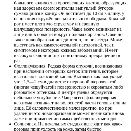
большого количества ороговевших клеток, образующих
над здоровым слоем эпителия выпуклый бугорок,
сужающийся к концу. Он достигает до 10 см в длину, у
основания окружён воспалительным ободком. Кожный
рог имеет плотную структуру и неровную
шелушащуюся поверхность. Чаще всего возникает на
лице или в области вокруг половых органов. Обычно
такое новообразование единично, но не всегда. Может
выступать как самостоятельной патологией, так и
симптомом некоторых кожных заболеваний. Имеет
высокую склонность к спонтанному превращению в
рак.
Фолликулярная. Редкая форма опухоли, возникающая
при наслоении отмерших клеток эпителия, которые
выстилают волосяной канал. Выглядят как выпуклый
узел 1,5—2 см в диаметре с неровной шероховатой
(иногда чешуйчатой) поверхностью и сероватым либо
розоватым оттенком. В центре узелка образуется
небольшое углубление. Чаще всего фолликулярная
кератома возникает на волосистой части головы или на
лице. Её озлокачествление маловероятно, но при
удалении это новообразование может возникать вновь
даже при применении самых действенных методов.
Солнечная. На начальных стадиях выглядит как ярко-
розовая припухлость на коже, затем быстро