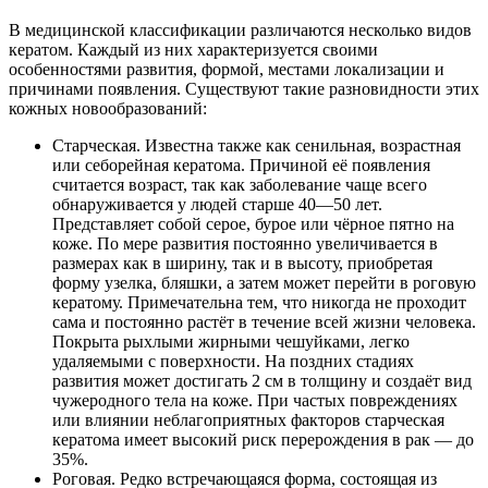
В медицинской классификации различаются несколько видов
кератом. Каждый из них характеризуется своими
особенностями развития, формой, местами локализации и
причинами появления. Существуют такие разновидности этих
кожных новообразований:
Старческая. Известна также как сенильная, возрастная
или себорейная кератома. Причиной её появления
считается возраст, так как заболевание чаще всего
обнаруживается у людей старше 40—50 лет.
Представляет собой серое, бурое или чёрное пятно на
коже. По мере развития постоянно увеличивается в
размерах как в ширину, так и в высоту, приобретая
форму узелка, бляшки, а затем может перейти в роговую
кератому. Примечательна тем, что никогда не проходит
сама и постоянно растёт в течение всей жизни человека.
Покрыта рыхлыми жирными чешуйками, легко
удаляемыми с поверхности. На поздних стадиях
развития может достигать 2 см в толщину и создаёт вид
чужеродного тела на коже. При частых повреждениях
или влиянии неблагоприятных факторов старческая
кератома имеет высокий риск перерождения в рак — до
35%.
Роговая. Редко встречающаяся форма, состоящая из