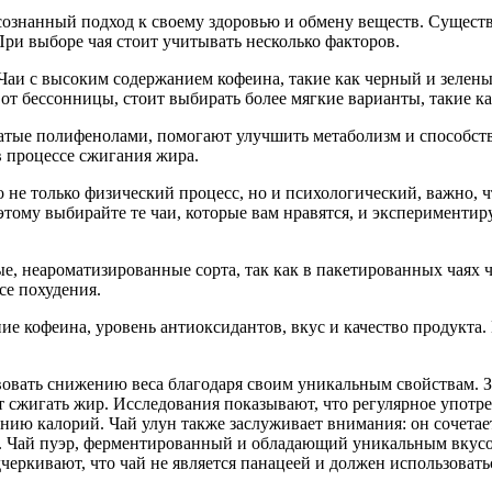
осознанный подход к своему здоровью и обмену веществ. Существ
и выборе чая стоит учитывать несколько факторов.
Чаи с высоким содержанием кофеина, такие как черный и зелены
от бессонницы, стоит выбирать более мягкие варианты, такие ка
гатые полифенолами, помогают улучшить метаболизм и способст
 процессе сжигания жира.
о не только физический процесс, но и психологический, важно, 
оэтому выбирайте те чаи, которые вам нравятся, и эксперименти
ые, неароматизированные сорта, так как в пакетированных чаях 
се похудения.
ние кофеина, уровень антиоксидантов, вкус и качество продукт
твовать снижению веса благодаря своим уникальным свойствам. 
 сжигать жир. Исследования показывают, что регулярное употре
нию калорий. Чай улун также заслуживает внимания: он сочетает
т. Чай пуэр, ферментированный и обладающий уникальным вкусом
еркивают, что чай не является панацеей и должен использоват