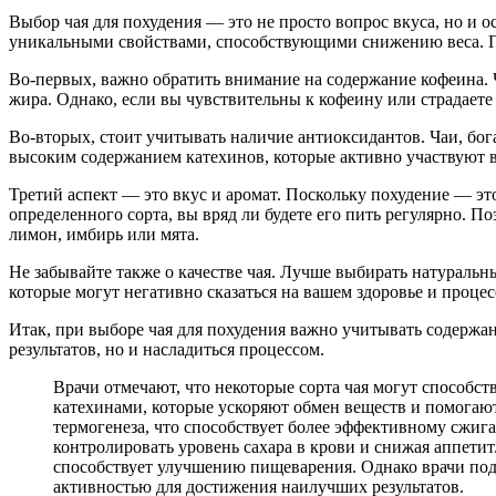
Выбор чая для похудения — это не просто вопрос вкуса, но и 
уникальными свойствами, способствующими снижению веса. Пр
Во-первых, важно обратить внимание на содержание кофеина. 
жира. Однако, если вы чувствительны к кофеину или страдаете 
Во-вторых, стоит учитывать наличие антиоксидантов. Чаи, бо
высоким содержанием катехинов, которые активно участвуют в
Третий аспект — это вкус и аромат. Поскольку похудение — эт
определенного сорта, вы вряд ли будете его пить регулярно. П
лимон, имбирь или мята.
Не забывайте также о качестве чая. Лучше выбирать натуральн
которые могут негативно сказаться на вашем здоровье и процес
Итак, при выборе чая для похудения важно учитывать содержа
результатов, но и насладиться процессом.
Врачи отмечают, что некоторые сорта чая могут способс
катехинами, которые ускоряют обмен веществ и помогают
термогенеза, что способствует более эффективному сжига
контролировать уровень сахара в крови и снижая аппети
способствует улучшению пищеварения. Однако врачи подч
активностью для достижения наилучших результатов.