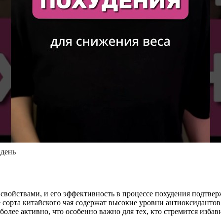
день
войствами, и его эффективность в процессе похудения подтвер
е сорта китайского чая содержат высокие уровни антиоксидантов
более активно, что особенно важно для тех, кто стремится избав