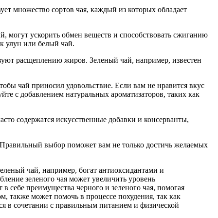
ует множество сортов чая, каждый из которых обладает
й, могут ускорить обмен веществ и способствовать сжиганию
к улун или белый чай.
вуют расщеплению жиров. Зеленый чай, например, известен
чтобы чай приносил удовольствие. Если вам не нравится вкус
руйте с добавлением натуральных ароматизаторов, таких как
часто содержатся искусственные добавки и консерванты,
а. Правильный выбор поможет вам не только достичь желаемых
Зеленый чай, например, богат антиоксидантами и
бление зеленого чая может увеличить уровень
 в себе преимущества черного и зеленого чая, помогая
, также может помочь в процессе похудения, так как
ься в сочетании с правильным питанием и физической