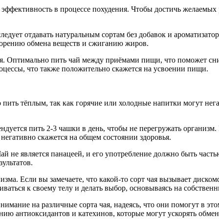
 эффективность в процессе похудения. Чтобы достичь желаемых 
ледует отдавать натуральным сортам без добавок и ароматизато
корению обмена веществ и сжиганию жиров.
ая. Оптимально пить чай между приёмами пищи, что поможет сни
оцессы, что также положительно скажется на усвоении пищи.
о пить тёплым, так как горячие или холодные напитки могут нег
ндуется пить 2-3 чашки в день, чтобы не перегружать организм.
негативно скажется на общем состоянии здоровья.
Чай не является панацеей, и его употребление должно быть час
ультатов.
ма. Если вы замечаете, что какой-то сорт чая вызывает дискомф
иваться к своему телу и делать выбор, основываясь на собстве
мание на различные сорта чая, надеясь, что они помогут в этом
ию антиоксидантов и катехинов, которые могут ускорять обмен