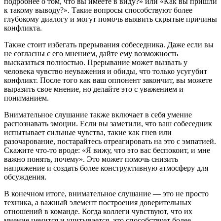
подробнее о том, что вы имеете в виду?» или «Как вы пришли
к такому выводу?». Такие вопросы способствуют более
глубокому диалогу и могут помочь выявить скрытые причины
конфликта.
Также стоит избегать прерывания собеседника. Даже если вы
не согласны с его мнением, дайте ему возможность
высказаться полностью. Прерывание может вызвать у
человека чувство неуважения и обиды, что только усугубит
конфликт. После того как ваш оппонент закончит, вы можете
выразить свое мнение, но делайте это с уважением и
пониманием.
Внимательное слушание также включает в себя умение
распознавать эмоции. Если вы заметили, что ваш собеседник
испытывает сильные чувства, такие как гнев или
разочарование, постарайтесь отреагировать на это с эмпатией.
Скажите что-то вроде: «Я вижу, что это вас беспокоит, и мне
важно понять, почему». Это может помочь снизить
напряжение и создать более конструктивную атмосферу для
обсуждения.
В конечном итоге, внимательное слушание — это не просто
техника, а важный элемент построения доверительных
отношений в команде. Когда коллеги чувствуют, что их
мнение ценится и учитывается, это способствует более