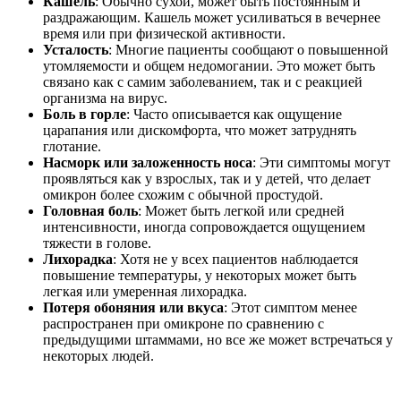
Кашель
: Обычно сухой, может быть постоянным и
раздражающим. Кашель может усиливаться в вечернее
время или при физической активности.
Усталость
: Многие пациенты сообщают о повышенной
утомляемости и общем недомогании. Это может быть
связано как с самим заболеванием, так и с реакцией
организма на вирус.
Боль в горле
: Часто описывается как ощущение
царапания или дискомфорта, что может затруднять
глотание.
Насморк или заложенность носа
: Эти симптомы могут
проявляться как у взрослых, так и у детей, что делает
омикрон более схожим с обычной простудой.
Головная боль
: Может быть легкой или средней
интенсивности, иногда сопровождается ощущением
тяжести в голове.
Лихорадка
: Хотя не у всех пациентов наблюдается
повышение температуры, у некоторых может быть
легкая или умеренная лихорадка.
Потеря обоняния или вкуса
: Этот симптом менее
распространен при омикроне по сравнению с
предыдущими штаммами, но все же может встречаться у
некоторых людей.