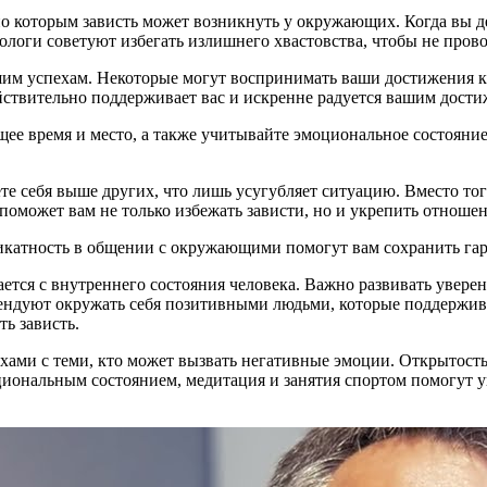
о которым зависть может возникнуть у окружающих. Когда вы д
ологи советуют избегать излишнего хвастовства, чтобы не прово
шим успехам. Некоторые могут воспринимать ваши достижения 
ействительно поддерживает вас и искренне радуется вашим дост
ящее время и место, а также учитывайте эмоциональное состояни
ете себя выше других, что лишь усугубляет ситуацию. Вместо т
о поможет вам не только избежать зависти, но и укрепить отнош
икатность в общении с окружающими помогут вам сохранить гар
ется с внутреннего состояния человека. Важно развивать уверен
дуют окружать себя позитивными людьми, которые поддерживаю
ь зависть.
ехами с теми, кто может вызвать негативные эмоции. Открытость
оциональным состоянием, медитация и занятия спортом помогут 