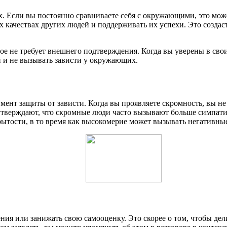
их. Если вы постоянно сравниваете себя с окружающими, это може
х качествах других людей и поддерживать их успехи. Это созда
орое не требует внешнего подтверждения. Когда вы уверены в св
й и не вызывать зависти у окружающих.
ент защиты от зависти. Когда вы проявляете скромность, вы не
тверждают, что скромные люди часто вызывают больше симпатии 
крытости, в то время как высокомерие может вызывать негативны
ния или занижать свою самооценку. Это скорее о том, чтобы дел