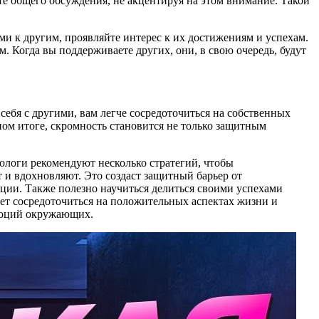
сте общего обсуждения, не акцентируя на этом внимание. Такой
и к другим, проявляйте интерес к их достижениям и успехам.
м. Когда вы поддерживаете других, они, в свою очередь, будут
 себя с другими, вам легче сосредоточиться на собственных
чном итоге, скромность становится не только защитным
хологи рекомендуют несколько стратегий, чтобы
и вдохновляют. Это создаст защитный барьер от
ации. Также полезно научиться делиться своими успехами
ает сосредоточиться на положительных аспектах жизни и
эмоций окружающих.