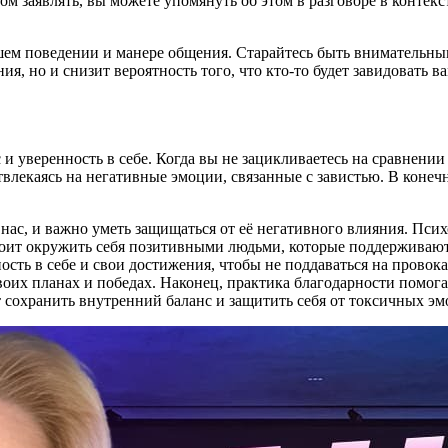
том заявлять, вы можете упомянуть об этом в разговоре в контек
шем поведении и манере общения. Старайтесь быть внимательным
, но и снизит вероятность того, что кто-то будет завидовать ва
и уверенность в себе. Когда вы не зацикливаетесь на сравнении
отвлекаясь на негативные эмоции, связанные с завистью. В коне
 нас, и важно уметь защищаться от её негативного влияния. Пси
тоит окружить себя позитивными людьми, которые поддерживают 
ость в себе и свои достижения, чтобы не поддаваться на провок
своих планах и победах. Наконец, практика благодарности помог
т сохранить внутренний баланс и защитить себя от токсичных 