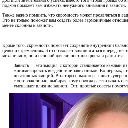
достигли значительного успеха, вместо того чтобы громко об э
подход поможет вам избежать ненужного внимания и зависти.
Также важно помнить, что скромность может проявляться в ва
Это не только поможет вам создать более гармоничные отношения
менее склонны к зависти.
Кроме того, скромность помогает сохранять внутренний баланс 
целях и стремлениях. Это позволяет вам двигаться вперед, не 
механизмом, но и основой для личностного роста и развития.
Зависть — это эмоция, с которой сталкивается каждый из
минимизировать воздействие завистников. Во-первых, с
негативных эмоций. Во-вторых, важно развивать уверенн
с осторожностью, выбирая, кому и когда рассказывать о 
уменьшает влияние зависти. Эти простые советы помогу