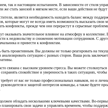
ием, так и настоящим испытанием. В зависимости от стиля управ
 же стать занозой в мягком месте, если ваши действия не буду
стители, является необходимость находить баланс между поддер
ов, которые могут не всегда иметь возможность высказать свои 
ать конфликты, прежде чем они перерастут в серьезные проблем
ут оказывать значительное влияние на атмосферу в коллективе.
сти к недовольству и снижению мотивации сотрудников. С друго
ачальника и привести к конфликтам.
 быть проактивным. Вы должны не только реагировать на текущ
 анализировать ситуацию с разных сторон. Ваша роль заключаетс
иативы.
асто связана с высоким уровнем стресса. Вы можете столкнуться
охранять спокойствие и уверенность в таких ситуациях, чтобы 
требует от вас не только профессиональных навыков, но и личны
руководителя и защитой интересов команды, а также будете проа
.
 должен обладать несколькими ключевыми качествами. Во-первых
 планировать свои задачи и управлять временем, чтобы поддерж