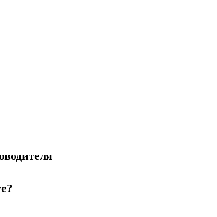
оводителя
те?