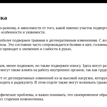
ика
-разному, в зависимости от того, какой именно участок подверг
 особенности и уязвимости.
аиболее подвержен травмам и дегенеративным изменениям. С во
роза. Это состояние часто сопровождается болями в шее, голов
о приводит к онемению и слабости в руках.
в, менее подвижен, но также подвержен износу. Здесь могут раз
 могут также влиять на работу внутренних органов, так как гру
ает от дегенеративных изменений из-за высокой нагрузки, кото
одить к радикулиту. В этом отделе также могут возникать грыж
ифические проблемы, и важно понимать, что своевременное обр
сс старения позвоночника.