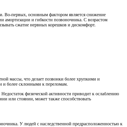
ми. Во-первых, основным фактором является снижение
ии амортизации и гибкости позвоночника. С возрастом
ызывать сжатие нервных корешков и дискомфорт.
тной массы, что делает позвонки более хрупкими и
и и более склонными к переломам.
. Недостаток физической активности приводит к ослаблению
нии или стоянии, может также способствовать
воночника. У людей с наследственной предрасположенностью к