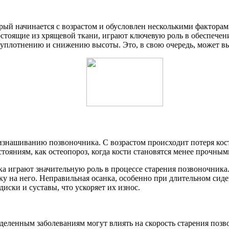
рый начинается с возрастом и обусловлен несколькими фактора
стоящие из хрящевой ткани, играют ключевую роль в обеспечен
х уплотнению и снижению высоты. Это, в свою очередь, может в
 изнашиванию позвоночника. С возрастом происходит потеря кос
ояниям, как остеопороз, когда кости становятся менее прочным
а играют значительную роль в процессе старения позвоночника
 на него. Неправильная осанка, особенно при длительном сиде
ски и суставы, что ускоряет их износ.
деленным заболеваниям могут влиять на скорость старения поз