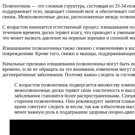
Позвоночник — это сложная структура, состоящая из 33-34 п
поддерживает тело, защищает спинной мозг и обеспечивает ги
связок. Межпозвоночные диски, расположенные между позвонка
С возрастом начинается естественный процесс изнашивания по
течением времени диски теряют влагу, что приводит к уменьше
что может вызвать давление на нервные корешки и спинной мо
Изнашивание позвоночника также связано с изменениями в кос
повреждениям. Кроме того, связки и мышцы, поддерживающие п
Начальные признаки изнашивания позвоночника могут быть не
времени, если не обращать на это внимания, изменения могут 
дегенеративные заболевания. Поэтому важно следить за состо
С возрастом позвоночник подвергается множеству измене
межпозвоночные диски теряют свою эластичность и высот
заболевания становятся более распространенными. Спец
старения позвоночника. Они рекомендуют занятия плава
врачи советуют следить за весом, так как избыточная ма
менее важную роль в поддержании здоровья опорно-двиг