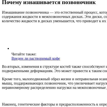
Почему изнашивается позвоночник
Изнашивание позвоночника — это естественный процесс, кото
содержания жидкости в межпозвоночных дисках. Эти диски, со
количество жидкости в дисках уменьшается, что приводит к и
Читайте также:
Вреден ли растворимый кофе
Во-вторых, изменения в структуре костей также способствуют
подверженными деформациям. Это может привести к таким сост
Кроме того, малоподвижный образ жизни и неправильная осанк
мышц, поддерживающих позвоночник, что увеличивает нагрузку
неравномерному распределению нагрузки на межпозвоночные ди
Наконец, генетические факторы и предрасположенность к опре