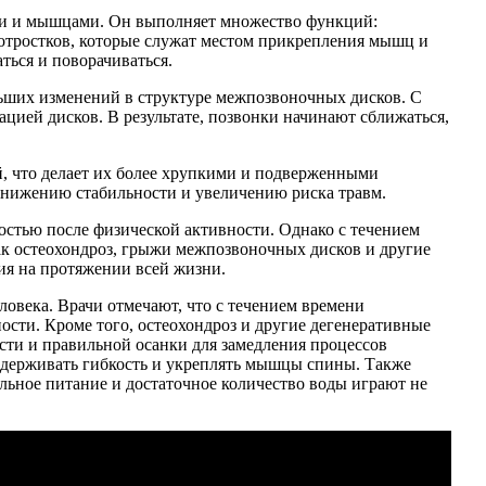
ами и мышцами. Он выполняет множество функций:
 отростков, которые служат местом прикрепления мышц и
ться и поворачиваться.
льших изменений в структуре межпозвоночных дисков. С
цией дисков. В результате, позвонки начинают сближаться,
й, что делает их более хрупкими и подверженными
снижению стабильности и увеличению риска травм.
стью после физической активности. Однако с течением
как остеохондроз, грыжи межпозвоночных дисков и другие
ия на протяжении всей жизни.
ловека. Врачи отмечают, что с течением времени
сти. Кроме того, остеохондроз и другие дегенеративные
сти и правильной осанки для замедления процессов
ддерживать гибкость и укреплять мышцы спины. Также
ильное питание и достаточное количество воды играют не