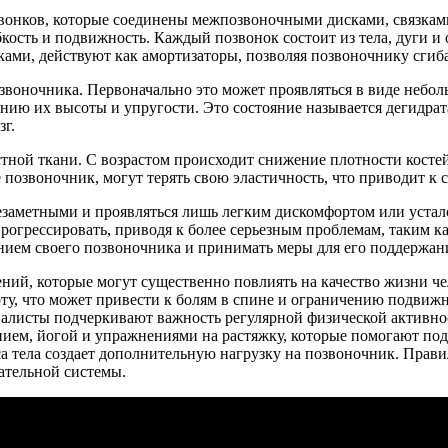
озвонков, которые соединены межпозвоночными дисками, связк
бкость и подвижность. Каждый позвонок состоит из тела, дуги и
ми, действуют как амортизаторы, позволяя позвоночнику сгиба
звоночника. Первоначально это может проявляться в виде небо
нию их высоты и упругости. Это состояние называется дегидрата
зг.
тной ткани. С возрастом происходит снижение плотности косте
озвоночник, могут терять свою эластичность, что приводит к 
заметными и проявляться лишь легким дискомфортом или устало
прогрессировать, приводя к более серьезным проблемам, таким 
янием своего позвоночника и принимать меры для его поддержан
ний, которые могут существенно повлиять на качество жизни че
у, что может привести к болям в спине и ограничению подвижно
иалисты подчеркивают важность регулярной физической активно
нием, йогой и упражнениями на растяжку, которые помогают по
сса тела создает дополнительную нагрузку на позвоночник. Прав
ательной системы.