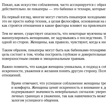
Пикап, как искусство соблазнения, часто ассоциируется с обра
действительно ли пикаперы — это бабники и технари, которы
На первый взгляд, многие могут считать пикаперов холодным
это не просто набор техник, а целая философия, основанная 
как строятся отношения и какие факторы влияют на привлекате
Тем не менее, существует опасность, что некоторые мужчины 
манипулировать женщинами, не задумываясь о последствиях. Т
одной из сторон. Женщины, как правило, чувствуют, когда к ни
Таким образом, пикаперы могут быть как бабниками-технарям
цель состоит в том, чтобы построить глубокие и доверительны
поверхностным связям и эмоциональным травмам.
Важно помнить, что каждая женщина уникальна, и подход к соб
искренности, уважения и желания понять другую сторону. Поэт
отношений.
Врачи отмечают, что успешное соблазнение женщины треб
и комфорта. Женщины ценят искренность и внимание к де
подчеркивают значимость невербальных сигналов: увере
личных границах и уважении, так как навязчивость мож
залогом успешного общения.