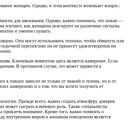
имание женщин. Однако, в этом контексте возникает вопрос:
ъекты для завоевания. Однако, важно понимать, что пикап —
еры изучают, как женщины реагируют на различные сигналы,
эмпатии и умения слушать.
уляцию. Они могут использовать техники, чтобы обмануть или
госрочной перспективе он не принесет удовлетворения ни
жение.
ниям. Ключевым моментом здесь является намерение. Если
данным. В противном случае, это может привести к
 в пикапе зависит не только от знаний и техник, но и от
оих намерениях и о том, что вы хотите получить от
хологии. Прежде всего, важно создать атмосферу доверия
сах может сыграть ключевую роль. Также специалисты
ы привлечь внимание. Кроме того, важно помнить о
ежду внутренним миром и внешним поведением является