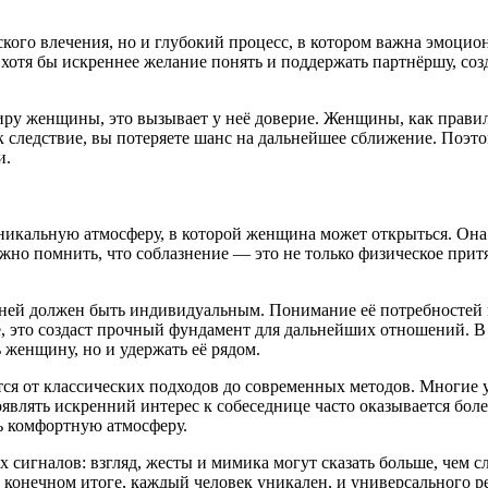
ого влечения, но и глубокий процесс, в котором важна эмоциона
хотя бы искреннее желание понять и поддержать партнёршу, созд
иру женщины, это вызывает у неё доверие. Женщины, как прави
к следствие, вы потеряете шанс на дальнейшее сближение. Поэто
и.
уникальную атмосферу, в которой женщина может открыться. Она
Важно помнить, что соблазнение — это не только физическое прит
 к ней должен быть индивидуальным. Понимание её потребносте
ё, это создаст прочный фундамент для дальнейших отношений. В
 женщину, но и удержать её рядом.
тся от классических подходов до современных методов. Многие 
роявлять искренний интерес к собеседнице часто оказывается бо
ть комфортную атмосферу.
сигналов: взгляд, жесты и мимика могут сказать больше, чем сл
 В конечном итоге, каждый человек уникален, и универсального 