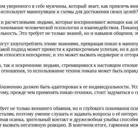
зом уверенного в себе мужчины, который знает, как привлечь вн
е используют манипуляции и схемы для достижения своих целей?
и и расчетливыми людьми, которые воспринимают женщин как об
на понимании человеческой психологии и взаимодействия. Пикап
льность. Это требует не только знаний, но и навыков общения, 
могут злоупотреблять этими знаниями, превращая пикап в манип
акой подход может привести к краткосрочным успехам, но в дол
м относятся неискренне, и это может вызвать недоверие и оттор
и, так и искренними людьми, стремящимися к настоящим отноше
е отношения, то использование техник пикапа может быть оправ
лазнению должен быть адаптирован к ее индивидуальности. Успех
ому, прежде чем применять пикап-техники, стоит задуматься о св
ует не только внешнего обаяния, но и глубокого понимания пси
талям, поэтому умение слушать и задавать вопросы о её интере
нная осанка, зрительный контакт и дружелюбная улыбка способн
ет вызвать негативную реакцию. В конечном итоге, гармония м