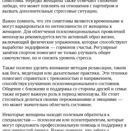
симптомы. Нередко женщины также отмечают снижение
либидо, что может повлиять на отношения с партнёром и
вызвать дополнительные стрессовые ситуации.
Важно помнить, что эти симптомы являются временными и
могут варьироваться по интенсивности от женщины к
женщине. Для облегчения психоэмоциональных проявлений
менопаузы рекомендуется вести активный образ жизни,
включающий физические упражнения, которые способствуют
выработке эндорфинов — гормонов счастья. Регулярные
занятия спортом помогают не только улучшить общее
самочувствие, но и снизить уровень стресса.
Также полезно уделять внимание методам релаксации, таким
как йога, медитация или дыхательные практики. Эти техники
помогают справиться с тревожностью и напряжением,
способствуя улучшению психоэмоционального состояния.
Общение с близкими и поддержка со стороны друзей и семьи
также играют важную роль в период менопаузы. Не стоит
стесняться делиться своими переживаниями и эмоциями —
это может значительно облегчить состояние.
Некоторые женщины находят полезным обратиться к
специалистам — психологам или психотерапевтам, которые
могут предложить профессиональную помощь и поддержку в
этот непростой период. Важно помнить, что забота о