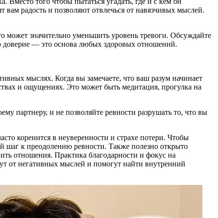
 Вместо того чтобы пытаться угадать, где и с кем он
ят вам радость и позволяют отвлечься от навязчивых мыслей.
это может значительно уменьшить уровень тревоги. Обсуждайте
что доверие — это основа любых здоровых отношений.
тивных мыслях. Когда вы замечаете, что ваш разум начинает
вствах и ощущениях. Это может быть медитация, прогулка на
ему партнеру, и не позволяйте ревности разрушать то, что вы
сто коренится в неуверенности и страхе потери. Чтобы
ый шаг к преодолению ревности. Также полезно открыто
пить отношения. Практика благодарности и фокус на
кут от негативных мыслей и помогут найти внутренний