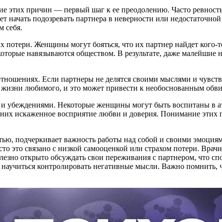
е этих причин — первый шаг к ее преодолению. Часто ревность
жет начать подозревать партнера в неверности или недостаточ
м себя.
 потери. Женщины могут бояться, что их партнер найдет кого-т
которые навязываются обществом. В результате, даже малейшие
отношениях. Если партнеры не делятся своими мыслями и чувст
 жизни любимого, и это может привести к необоснованным обв
 и убеждениями. Некоторые женщины могут быть воспитаны в ат
них искаженное восприятие любви и доверия. Понимание этих пр
тью, подчеркивает важность работы над собой и своими эмоция
о это связано с низкой самооценкой или страхом потери. Врачи 
езно открыто обсуждать свои переживания с партнером, что спо
 научиться контролировать негативные мысли. Важно помнить, ч