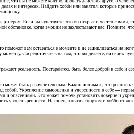
е, что вы не можете контролировать действия другого человека.
 делах и интересах. Найдите хобби или занятия, которые принос
амооценку.
ртнером. Если вы чувствуете, что он открыт и честен с вами, 
ойной обстановке, когда эмоции не захлестывают вас. Помните, 
о поможет вам оставаться в моменте и не зацикливаться на нега
 моменту. Сосредоточьтесь на том, что вы делаете, на своих чу
ражают реальность. Постарайтесь быть более доброй к себе и сво
о может быть разрушительным. Важно понимать, что ревность ча
 над собой. Укрепление самооценки и уверенности в себе — перв
ями и опасениями. Это может помочь установить доверие и укре
ть уровень ревности. Наконец, занятия спортом и хобби отвле