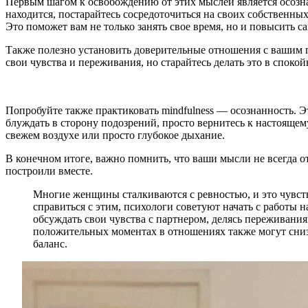
Первым шагом к освобождению от этих мыслей является осознани
находится, постарайтесь сосредоточиться на своих собственных
Это поможет вам не только занять свое время, но и повысить с
Также полезно установить доверительные отношения с вашим па
свои чувства и переживания, но старайтесь делать это в спок
Попробуйте также практиковать mindfulness — осознанность. Эт
блуждать в сторону подозрений, просто вернитесь к настоящему
свежем воздухе или просто глубокое дыхание.
В конечном итоге, важно помнить, что ваши мысли не всегда от
построили вместе.
Многие женщины сталкиваются с ревностью, и это чувств
справиться с этим, психологи советуют начать с работы
обсуждать свои чувства с партнером, делясь переживани
положительных моментах в отношениях также могут снизи
баланс.