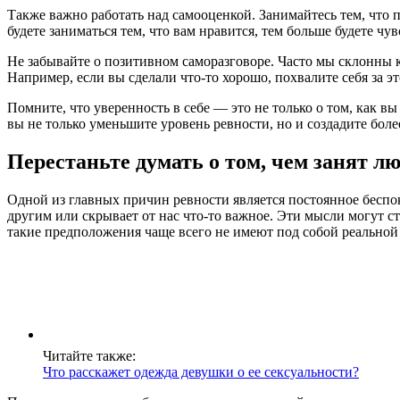
Также важно работать над самооценкой. Занимайтесь тем, что 
будете заниматься тем, что вам нравится, тем больше будете чув
Не забывайте о позитивном саморазговоре. Часто мы склонны к
Например, если вы сделали что-то хорошо, похвалите себя за э
Помните, что уверенность в себе — это не только о том, как вы
вы не только уменьшите уровень ревности, но и создадите бол
Перестаньте думать о том, чем занят 
Одной из главных причин ревности является постоянное беспоко
другим или скрывает от нас что-то важное. Эти мысли могут ст
такие предположения чаще всего не имеют под собой реальной
Читайте также:
Что расскажет одежда девушки о ее сексуальности?